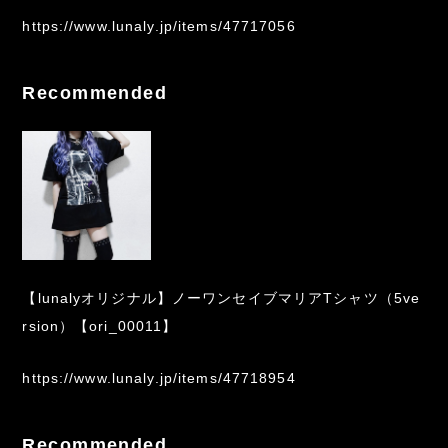
https://www.lunaly.jp/items/47717056
Recommended
【lunalyオリジナル】ノーワンセイブマリアTシャツ（5ve
rsion）【ori_00011】
https://www.lunaly.jp/items/47718954
Recommended