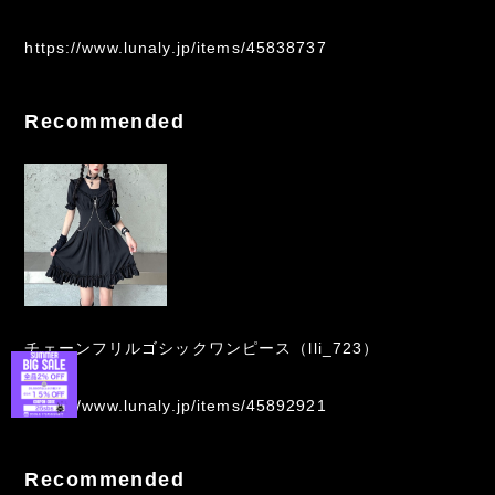
https://www.lunaly.jp/items/45838737
Recommended
チェーンフリルゴシックワンピース（lli_723）
https://www.lunaly.jp/items/45892921
Recommended