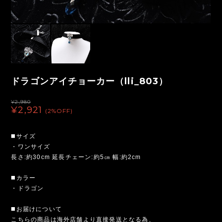
ドラゴンアイチョーカー（lli_803）
¥2,980
¥2,921
(2%OFF)
◼️サイズ
・ワンサイズ
長さ:約30cm 延長チェーン:約5㎝ 幅:約2cm
◼️カラー
・ドラゴン
◼️お届けについて
こちらの商品は海外店舗より直接発送となる為、