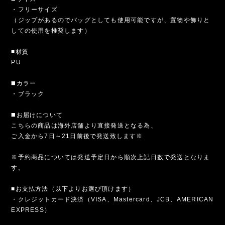
・フリーサイズ
（ジップがあるのでバッグとしても使用可能ですが、置物や飾りと
しての使用を推奨します）
■材質
PU
◼️カラー
・ブラック
◼️お届けについて
こちらの商品は海外店舗より直接発送となる為、
ご入金から7日～21日前後で発送致します※
※予約商品については発送予定日から順次上記日数で発送となりま
す。
■お支払方法（以下よりお選び頂けます）
・クレジットカード決済（VISA、Mastercard、JCB、AMERICAN
EXPRESS）