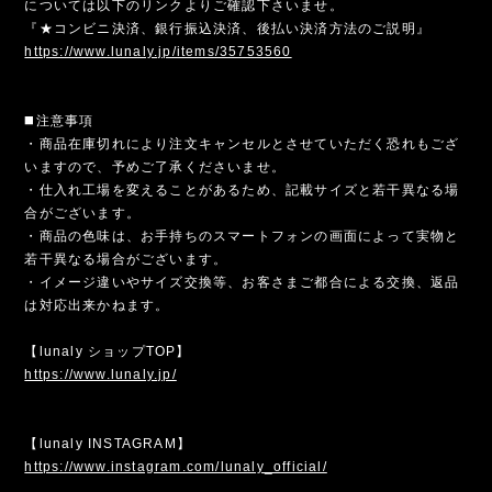
については以下のリンクよりご確認下さいませ。
『★コンビニ決済、銀行振込決済、後払い決済方法のご説明』
https://www.lunaly.jp/items/35753560
◼️注意事項
・商品在庫切れにより注文キャンセルとさせていただく恐れもござ
いますので、予めご了承くださいませ。
・仕入れ工場を変えることがあるため、記載サイズと若干異なる場
合がございます。
・商品の色味は、お手持ちのスマートフォンの画面によって実物と
若干異なる場合がございます。
・イメージ違いやサイズ交換等、お客さまご都合による交換、返品
は対応出来かねます。
【lunaly ショップTOP】
https://www.lunaly.jp/
【lunaly INSTAGRAM】
https://www.instagram.com/lunaly_official/