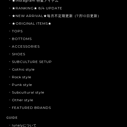
★Instagram 特集アイテム
★RANKING★ 8/4 UPDATE
★NEW ARRIVAL★毎月不定期更新（7月10日更新）
★ORIGINAL ITEMS★
TOPS
BOTTOMS
ACCESSORIES
SHOES
SUBCULTURE SETUP
Gothic style
Rock style
Punk style
Subcultural style
Other style
FEATURED BRANDS
GUIDE
lunalyについて