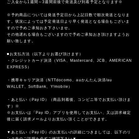
ご入金から1週間～3週間前後で発送及び到着予定となります※
※予約商品については発送予定日から上記日数で順次発送となりま
す。状況によっては予定発送日より早く発送となる場合もございま
すので予めご承知おき下さいませ。
その他遅れる場合もございますので予めご承知おき頂けますようお
願い致します。
■お支払方法（以下よりお選び頂けます）
・クレジットカード決済（VISA、Mastercard、JCB、AMERICAN
EXPRESS）
・携帯キャリア決済（NTTdocomo、auかんたん決済/au
WALLET、SoftBank、Y!mobile）
・あと払い（Pay ID）（商品到着後、コンビニ等でお支払い頂けま
す）※
※お支払いは「Pay ID」アプリを使用してお支払い、又は請求確定
後に届く請求メールよりお支払い頂くことができます。
▼あと払い（Pay ID）のお支払いの詳細につきましては、以下のリ
ンク先のご説明を必ずご確認下さい▼