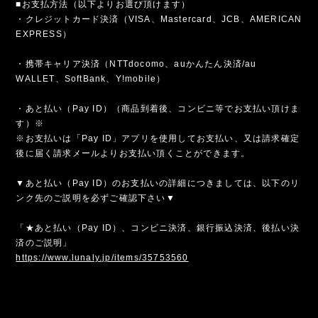
■お支払方法（以下よりお選び頂けます）
・クレジットカード決済（VISA、Mastercard、JCB、AMERICAN
EXPRESS）
・携帯キャリア決済（NTTdocomo、auかんたん決済/au
WALLET、SoftBank、Y!mobile）
・あと払い（Pay ID）（商品到着後、コンビニ等でお支払い頂けま
す）※
※お支払いは「Pay ID」アプリを使用してお支払い、又は請求確定
後に届く請求メールよりお支払い頂くことができます。
▼あと払い（Pay ID）のお支払いの詳細につきましては、以下のリ
ンク先のご説明を必ずご確認下さい▼
「★あと払い（Pay ID）、コンビニ決済、銀行振込決済、後払い決
済のご説明」
https://www.lunaly.jp/items/35753560