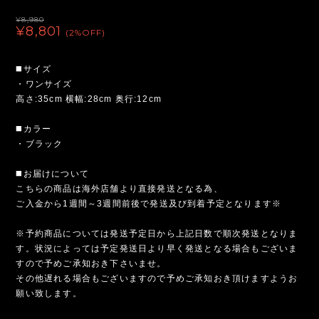
¥8,980
¥8,801
(2%OFF)
◼️サイズ
・ワンサイズ
高さ:35cm 横幅:28cm 奥行:12cm
◼️カラー
・ブラック
◼️お届けについて
こちらの商品は海外店舗より直接発送となる為、
ご入金から1週間～3週間前後で発送及び到着予定となります※
※予約商品については発送予定日から上記日数で順次発送となりま
す。状況によっては予定発送日より早く発送となる場合もございま
すので予めご承知おき下さいませ。
その他遅れる場合もございますので予めご承知おき頂けますようお
願い致します。