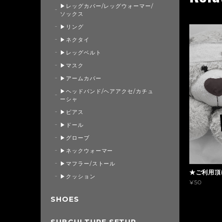
▶レッグカバー/レッグウォーマー/
ソックス
▶リング
▶ネクタイ
▶レッグベルト
▶マスク
▶アームカバー
▶ヘッドバンド/ヘアアクセ/カチュ
ーシャ
▶ピアス
▶ドール
▶グローブ
▶ネックウォーマー
▶マフラー/ストール
★ご利用頂
▶クッション
¥50
SHOES
SUBCULTURE SETUP