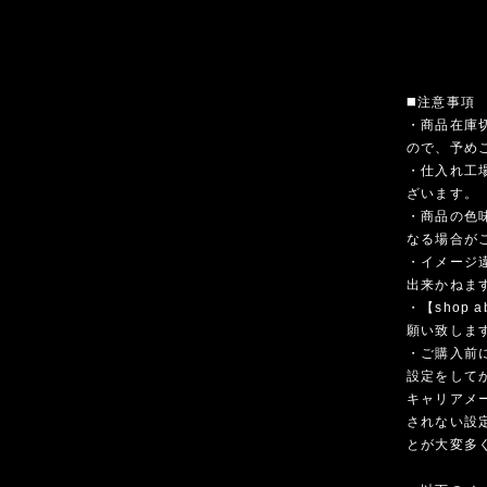
◼️注意事項
・商品在庫
ので、予め
・仕入れ工
ざいます。
・商品の色
なる場合が
・イメージ
出来かねま
・【shop
願い致しま
・ご購入前
設定をして
キャリアメ
されない設
とが大変多