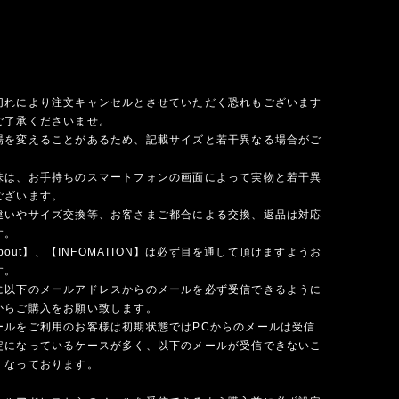
切れにより注文キャンセルとさせていただく恐れもございます
ご了承くださいませ。
場を変えることがあるため、記載サイズと若干異なる場合がご
味は、お手持ちのスマートフォンの画面によって実物と若干異
ございます。
違いやサイズ交換等、お客さまご都合による交換、返品は対応
す。
 about】、【INFOMATION】は必ず目を通して頂けますようお
す。
に以下のメールアドレスからのメールを必ず受信できるように
からご購入をお願い致します。
ールをご利用のお客様は初期状態ではPCからのメールは受信
定になっているケースが多く、以下のメールが受信できないこ
くなっております。