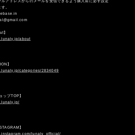
ールアドレスからのメールを受信できるよう購入前に必ず設定
ます。
ebase.in
cial@gmail.com
out】
.lunaly.jp/about
TION】
.lunaly.jp/categories/2834049
 ショップTOP】
.lunaly.jp/
INSTAGRAM】
.instagram.com/lunaly_official/