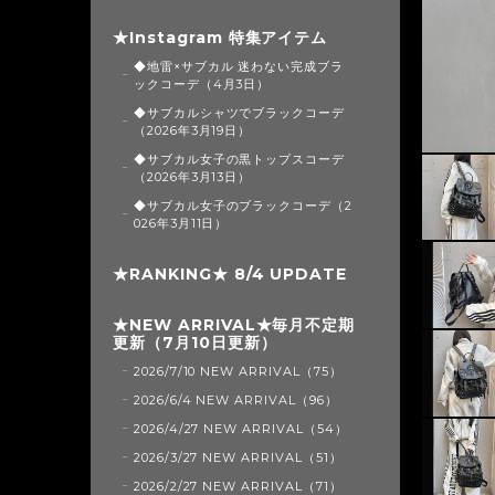
★Instagram 特集アイテム
◆地雷×サブカル 迷わない完成ブラ
ックコーデ（4月3日）
◆サブカルシャツでブラックコーデ
（2026年3月19日）
◆サブカル女子の黒トップスコーデ
（2026年3月13日）
◆サブカル女子のブラックコーデ（2
026年3月11日）
★RANKING★ 8/4 UPDATE
★NEW ARRIVAL★毎月不定期
更新（7月10日更新）
2026/7/10 NEW ARRIVAL（75）
2026/6/4 NEW ARRIVAL（96）
2026/4/27 NEW ARRIVAL（54）
2026/3/27 NEW ARRIVAL（51）
2026/2/27 NEW ARRIVAL（71）