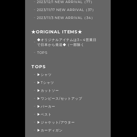
2023/12/1 NEW ARRIVAL（77）
2023/11/17 NEW ARRIVAL（37）
2023/11/3 NEW ARRIVAL（34）
★ORIGINAL ITEMS★
◆オリジナルアイテムは3～4営業日
で日本から発送◆（一部除く
TOPS
TOPS
▶シャツ
▶Tシャツ
▶カットソー
▶ワンピース/セットアップ
▶パーカー
▶ベスト
▶ジャケット/アウター
▶カーディガン