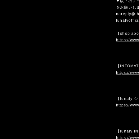
▼以下のメ
をお願いし
noreply@th
lunalyoffi
【shop ab
https://www
【INFOMA
https://www
【lunaly
https://www
【lunaly 
https://www