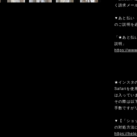
く請求メー
▼あと払い（
のご説明を
「★あと払い
説明」
https://ww
★インスタ
Safari
は入ってい
その際は以
手数ですが
▼【「ショ
の対処方法
https://hel