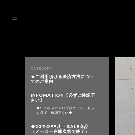
CATEGORY
★ご利用頂ける決済方法につい
てのご案内
INFOMATION【必ずご確認下
さい】
◆SHOP ABOUT必読の上でこちら
も必ずご確認下さい◆
◆20％OFF以上 SALE商品
（メーカー在庫次第で終了）