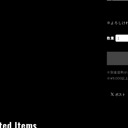
※よろしけ
数量
※別途送料が
※¥9,00
ted Items