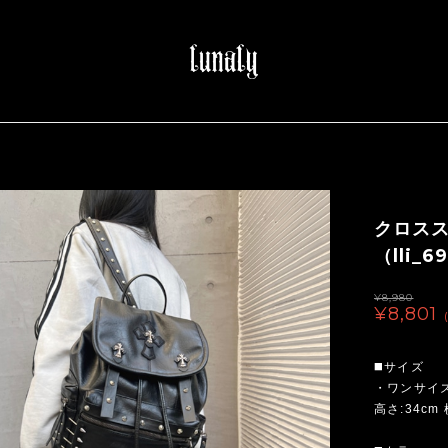
クロス
（lli_6
¥8,980
¥8,801
◼️サイズ
・ワンサイ
高さ:34cm 