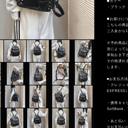
◼️カラー
・ブラック
◼️お届けに
こちらの商
ご入金から
※予約商品
況によって
承知おき下
その他遅れ
します。
■お支払方
・クレジットカ
EXPRESS
・携帯キャリア
SoftBank、
・あと払い（
※お支払いは