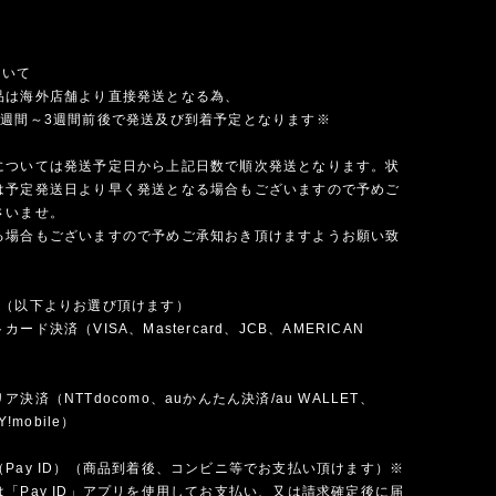
ついて
品は海外店舗より直接発送となる為、
1週間～3週間前後で発送及び到着予定となります※
については発送予定日から上記日数で順次発送となります。状
は予定発送日より早く発送となる場合もございますので予めご
さいませ。
る場合もございますので予めご承知おき頂けますようお願い致
法（以下よりお選び頂けます）
ード決済（VISA、Mastercard、JCB、AMERICAN
）
決済（NTTdocomo、auかんたん決済/au WALLET、
Y!mobile）
Pay ID）（商品到着後、コンビニ等でお支払い頂けます）※
「Pay ID」アプリを使用してお支払い、又は請求確定後に届