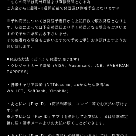
こちらの商品は海外店舗より直接発送となる為、
ご入金から1週間～3週間前後で発送及び到着予定となります※
※予約商品については発送予定日から上記日数で順次発送となりま
す。状況によっては予定発送日より早く発送となる場合もございま
すので予めご承知おき下さいませ。
その他遅れる場合もございますので予めご承知おき頂けますようお
願い致します。
■お支払方法（以下よりお選び頂けます）
・クレジットカード決済（VISA、Mastercard、JCB、AMERICAN
EXPRESS）
・携帯キャリア決済（NTTdocomo、auかんたん決済/au
WALLET、SoftBank、Y!mobile）
・あと払い（Pay ID）（商品到着後、コンビニ等でお支払い頂けま
す）※
※お支払いは「Pay ID」アプリを使用してお支払い、又は請求確定
後に届く請求メールよりお支払い頂くことができます。
▼あと払い（Pay ID）のお支払いの詳細につきましては、以下のリ