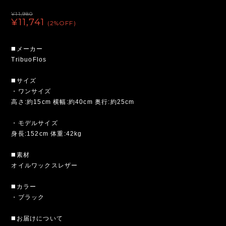
¥11,980
¥11,741
(2%OFF)
◼️メーカー
TribuoFlos
◼️サイズ
・ワンサイズ
高さ:約15cm 横幅:約40cm 奥行:約25cm
・モデルサイズ
身長:152cm 体重:42kg
◼️素材
オイルワックスレザー
◼️カラー
・ブラック
◼️お届けについて