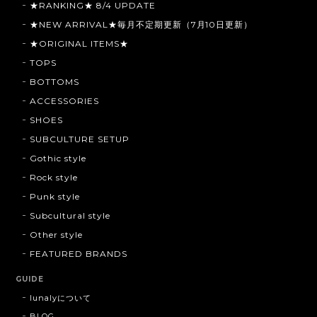
★RANKING★ 8/4 UPDATE
★NEW ARRIVAL★毎月不定期更新（7月10日更新）
★ORIGINAL ITEMS★
TOPS
BOTTOMS
ACCESSORIES
SHOES
SUBCULTURE SETUP
Gothic style
Rock style
Punk style
Subcultural style
Other style
FEATURED BRANDS
GUIDE
lunalyについて
BLOG