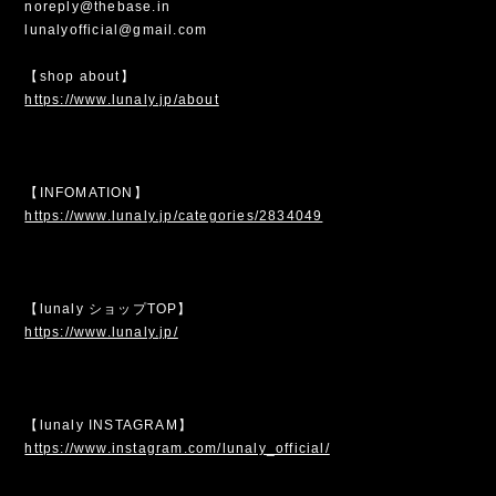
noreply@thebase.in
lunalyofficial@gmail.com
【shop about】
https://www.lunaly.jp/about
【INFOMATION】
https://www.lunaly.jp/categories/2834049
【lunaly ショップTOP】
https://www.lunaly.jp/
【lunaly INSTAGRAM】
https://www.instagram.com/lunaly_official/