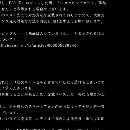
を使用してPAY IDにログインした際、「ショッピングカートに商品
ません」と表示される場合がございます。
下のＵＲＬ先にて対処方法が記載されておりますので、大変お
リンク先の対処方方法をお試し頂けますようお願い致します。
ッピングカートに商品は入っていません。」と表示される場合
について】
p.thebase.in/hc/ja/articles/900005699246
切れにより注文キャンセルとさせていただく恐れもございます
ご了承くださいませ。
場を変えることがあるため、記載サイズと若干異なる場合がご
味は、お手持ちのスマートフォンの画面によって実物と若干異
ございます。
違いやサイズ交換等、お客さまご都合による交換、返品は対応
す。