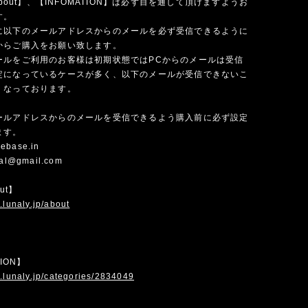
 about】、【INFOMATION】は必ず目を通して頂けますようお
す。
に以下のメールアドレスからのメールを必ず受信できるように
からご購入をお願い致します。
ールをご利用のお客様は初期状態ではPCからのメールは受信
定になっているケースが多く、以下のメールが受信できないこ
くなっております。
ールアドレスからのメールを受信できるよう購入前に必ず設定
ます。
ebase.in
cial@gmail.com
out】
.lunaly.jp/about
TION】
.lunaly.jp/categories/2834049