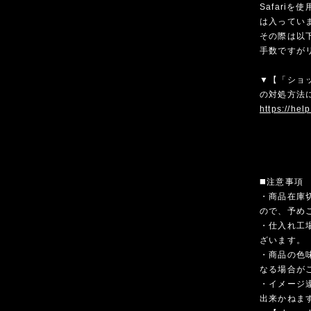
Safari
は入ってい
その際は以
手数ですが
▼【「ショ
の対処方法
https://hel
◼️注意事項
・商品在庫
ので、予め
・仕入れ工
ざいます。
・商品の色
なる場合が
・イメージ
出来かねま