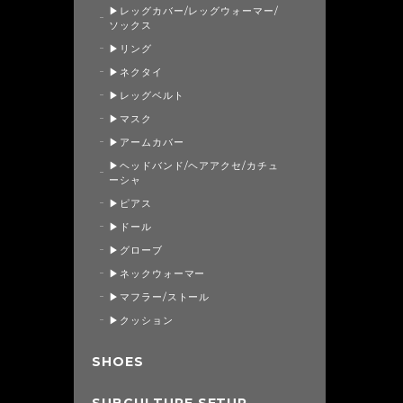
▶レッグカバー/レッグウォーマー/
ソックス
▶リング
▶ネクタイ
▶レッグベルト
▶マスク
▶アームカバー
▶ヘッドバンド/ヘアアクセ/カチュ
ーシャ
▶ピアス
▶ドール
▶グローブ
▶ネックウォーマー
▶マフラー/ストール
▶クッション
SHOES
SUBCULTURE SETUP