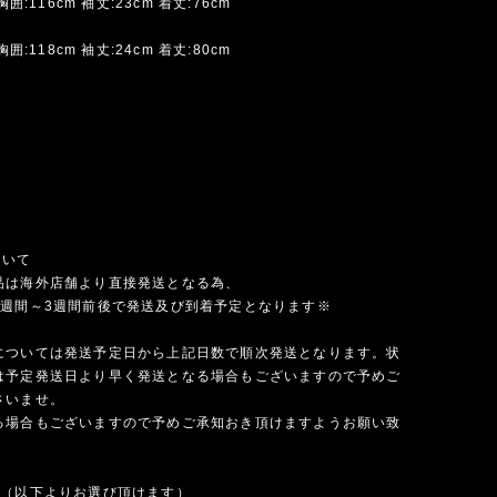
胸囲:116cm 袖丈:23cm 着丈:76cm
胸囲:118cm 袖丈:24cm 着丈:80cm
ついて
品は海外店舗より直接発送となる為、
1週間～3週間前後で発送及び到着予定となります※
については発送予定日から上記日数で順次発送となります。状
は予定発送日より早く発送となる場合もございますので予めご
さいませ。
る場合もございますので予めご承知おき頂けますようお願い致
法（以下よりお選び頂けます）