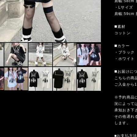
肩幅:58cm 
・Lサイズ
肩幅:59cm 
◼️素材
コットン
◼️カラー
・ブラック
・ホワイト
◼️お届けに
こちらの商
ご入金から
※予約商品
況によって
承知おき下
その他遅れ
します。
■お支払方