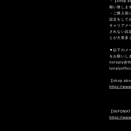
・【shop
願い致しま
・ご購入前
設定をして
キャリアメ
されない設
とが大変多
▼以下のメ
をお願いし
noreply@th
lunalyoffi
【shop ab
https://www
【INFOMA
https://www