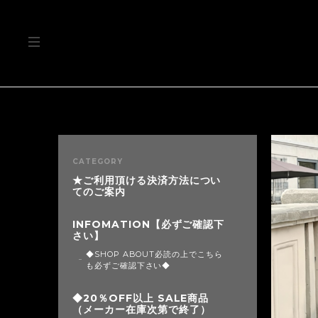
CATEGORY
★ご利用頂ける決済方法につい
てのご案内
INFOMATION【必ずご確認下
さい】
◆SHOP ABOUT必読の上でこちら
も必ずご確認下さい◆
◆20％OFF以上 SALE商品
（メーカー在庫次第で終了）