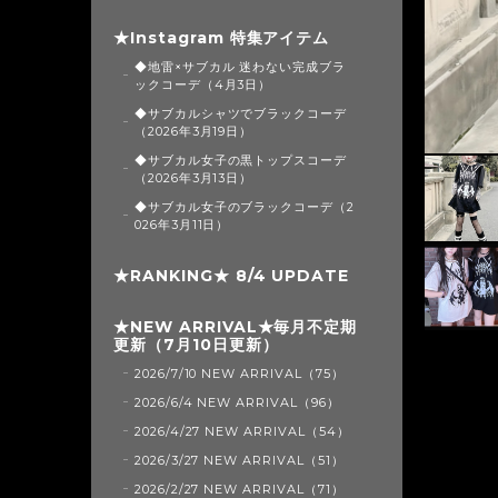
★Instagram 特集アイテム
◆地雷×サブカル 迷わない完成ブラ
ックコーデ（4月3日）
◆サブカルシャツでブラックコーデ
（2026年3月19日）
◆サブカル女子の黒トップスコーデ
（2026年3月13日）
◆サブカル女子のブラックコーデ（2
026年3月11日）
★RANKING★ 8/4 UPDATE
★NEW ARRIVAL★毎月不定期
更新（7月10日更新）
2026/7/10 NEW ARRIVAL（75）
2026/6/4 NEW ARRIVAL（96）
2026/4/27 NEW ARRIVAL（54）
2026/3/27 NEW ARRIVAL（51）
2026/2/27 NEW ARRIVAL（71）