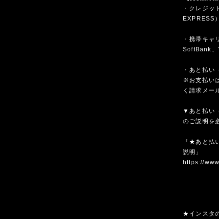
・クレジットカ
EXPRESS
・携帯キャリア
SoftBank、
・あと払い（
※お支払いは
く請求メー
▼あと払い（
のご説明を
「★あと払い
説明」
https://ww
★インスタ