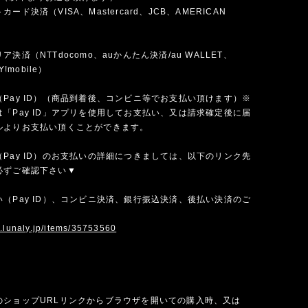
ード決済（VISA、Mastercard、JCB、AMERICAN
）
決済（NTTdocomo、auかんたん決済/au WALLET、
Y!mobile）
Pay ID）（商品到着後、コンビニ等でお支払い頂けます）※
「Pay ID」アプリを使用してお支払い、又は請求確定後に届
ルよりお支払い頂くことができます。
Pay ID）のお支払いの詳細につきましては、以下のリンク先
必ずご確認下さい▼
（Pay ID）、コンビニ決済、銀行振込決済、後払い決済のご
w.lunaly.jp/items/35753560
のショップURLリンクからブラウザを開いての購入時、又は