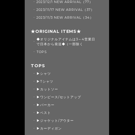
2023/12/1 NEW ARRIVAL（77）
2023/11/17 NEW ARRIVAL（37）
2023/11/3 NEW ARRIVAL（34）
★ORIGINAL ITEMS★
◆オリジナルアイテムは3～4営業日
で日本から発送◆（一部除く
TOPS
TOPS
▶シャツ
▶Tシャツ
▶カットソー
▶ワンピース/セットアップ
▶パーカー
▶ベスト
▶ジャケット/アウター
▶カーディガン