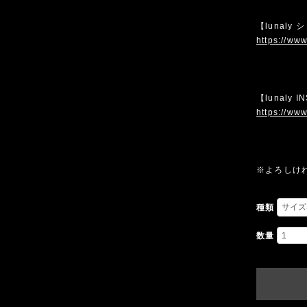
【lunaly
https://www
【lunaly 
https://www
※よろしけ
種類
数量