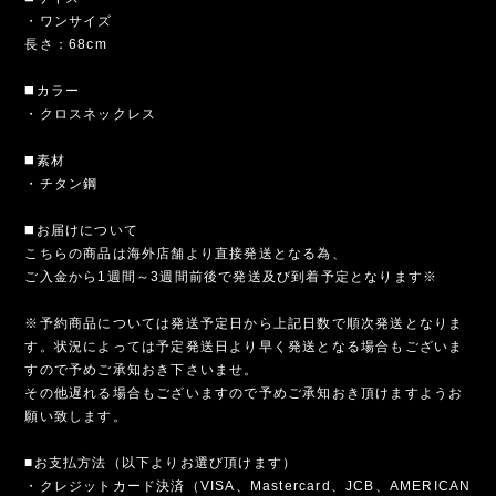
・ワンサイズ
長さ：68cm
◼️カラー
・クロスネックレス
◼️素材
・チタン鋼
◼️お届けについて
こちらの商品は海外店舗より直接発送となる為、
ご入金から1週間～3週間前後で発送及び到着予定となります※
※予約商品については発送予定日から上記日数で順次発送となりま
す。状況によっては予定発送日より早く発送となる場合もございま
すので予めご承知おき下さいませ。
その他遅れる場合もございますので予めご承知おき頂けますようお
願い致します。
■お支払方法（以下よりお選び頂けます）
・クレジットカード決済（VISA、Mastercard、JCB、AMERICAN