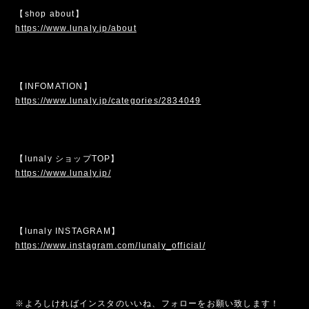
【shop about】
https://www.lunaly.jp/about
【INFOMATION】
https://www.lunaly.jp/categories/2834049
【lunaly ショップTOP】
https://www.lunaly.jp/
【lunaly INSTAGRAM】
https://www.instagram.com/lunaly_official/
※よろしければインスタのいいね、フォローをお願い致します！