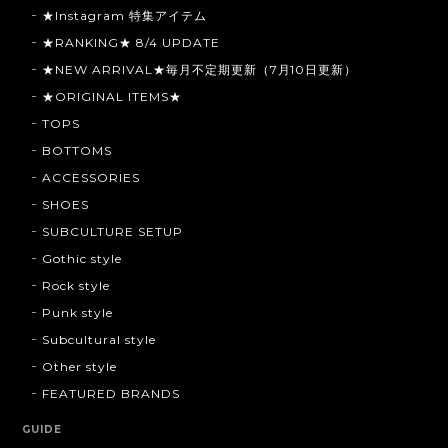
★Instagram 特集アイテム
★RANKING★ 8/4 UPDATE
★NEW ARRIVAL★毎月不定期更新（7月10日更新）
★ORIGINAL ITEMS★
TOPS
BOTTOMS
ACCESSORIES
SHOES
SUBCULTURE SETUP
Gothic style
Rock style
Punk style
Subcultural style
Other style
FEATURED BRANDS
GUIDE