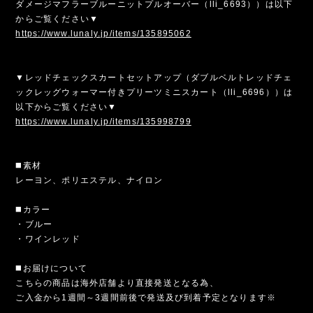
ダメージマフラーブルーニットプルオーバー（lli_6693））は以下
からご覧ください▼
https://www.lunaly.jp/items/135895062
▼レッドチェックスカートセットアップ（ダブルベルトレッドチェ
ックレッグウォーマー付きプリーツミニスカート（lli_6696））は
以下からご覧ください▼
https://www.lunaly.jp/items/135998799
◼️素材
レーヨン、ポリエステル、ナイロン
◼️カラー
・ブルー
・ワインレッド
◼️お届けについて
こちらの商品は海外店舗より直接発送となる為、
ご入金から1週間～3週間前後で発送及び到着予定となります※