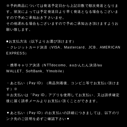
※予約商品については発送予定日から上記日数で順次発送となりま
す。状況によっては予定発送日より早く発送となる場合もございま
すので予めご承知おき下さいませ。
その他遅れる場合もございますので予めご承知おき頂けますようお
願い致します。
■お支払方法（以下よりお選び頂けます）
・クレジットカード決済（VISA、Mastercard、JCB、AMERICAN
EXPRESS）
・携帯キャリア決済（NTTdocomo、auかんたん決済/au
WALLET、SoftBank、Y!mobile）
・あと払い（Pay ID）（商品到着後、コンビニ等でお支払い頂けま
す）※
※お支払いは「Pay ID」アプリを使用してお支払い、又は請求確定
後に届く請求メールよりお支払い頂くことができます。
▼あと払い（Pay ID）のお支払いの詳細につきましては、以下のリ
ンク先のご説明を必ずご確認下さい▼