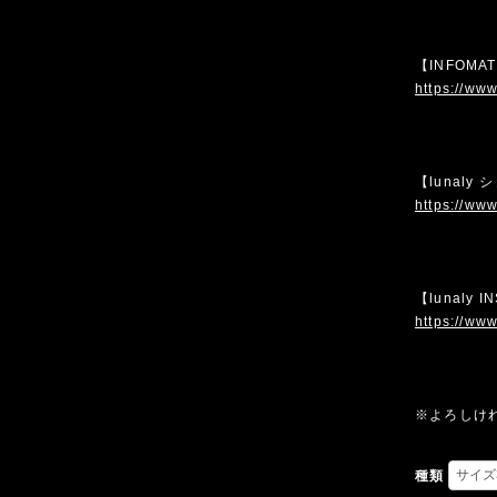
【INFOMA
https://www
【lunaly
https://www
【lunaly 
https://www
※よろしけ
種類