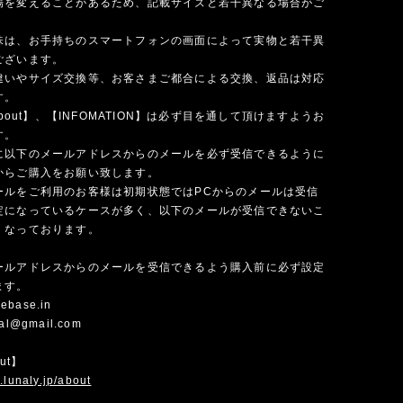
場を変えることがあるため、記載サイズと若干異なる場合がご
味は、お手持ちのスマートフォンの画面によって実物と若干異
ございます。
違いやサイズ交換等、お客さまご都合による交換、返品は対応
す。
 about】、【INFOMATION】は必ず目を通して頂けますようお
す。
に以下のメールアドレスからのメールを必ず受信できるように
からご購入をお願い致します。
ールをご利用のお客様は初期状態ではPCからのメールは受信
定になっているケースが多く、以下のメールが受信できないこ
くなっております。
ールアドレスからのメールを受信できるよう購入前に必ず設定
ます。
ebase.in
cial@gmail.com
out】
.lunaly.jp/about