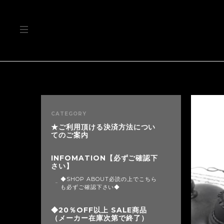
CATEGORY
★ご利用頂ける決済方法につい
てのご案内
INFOMATION【必ずご確認下
さい】
◆SHOP ABOUT必読の上でこちら
も必ずご確認下さい◆
◆20％OFF以上 SALE商品
（メーカー在庫次第で終了）