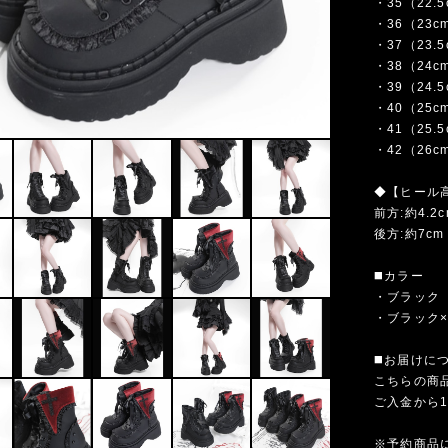
・35（22.
・36（23c
・37（23.
・38（24c
・39（24.
・40（25c
・41（25.
・42（26c
◆【ヒール
前方:約4.2c
後方:約7cm
◼️カラー
・ブラック
・ブラック
◼️お届けに
こちらの商
ご入金から
※予約商品