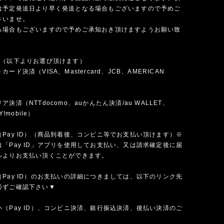
は予定発送日より早く発送となる場合もございますので予めご
さいませ。
る場合もございますので予めご承知おき頂けますようお願い致
法（以下よりお選び頂けます）
ード決済（VISA、Mastercard、JCB、AMERICAN
）
決済（NTTdocomo、auかんたん決済/au WALLET、
Y!mobile）
Pay ID）（商品到着後、コンビニ等でお支払い頂けます）※
「Pay ID」アプリを使用してお支払い、又は請求確定後に届
ルよりお支払い頂くことができます。
Pay ID）のお支払いの詳細につきましては、以下のリンク先
必ずご確認下さい▼
（Pay ID）、コンビニ決済、銀行振込決済、後払い決済のご