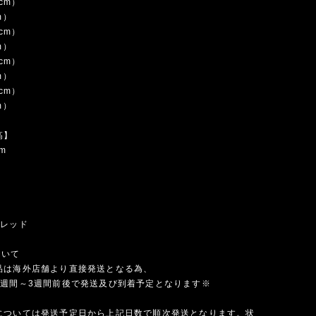
5cm）
m）
5cm）
m）
5cm）
m）
5cm）
m）
高】
m
×レッド
ついて
品は海外店舗より直接発送となる為、
1週間～3週間前後で発送及び到着予定となります※
については発送予定日から上記日数で順次発送となります。状