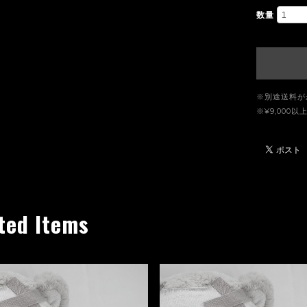
数量
※別途送料が
※¥9,00
ted Items