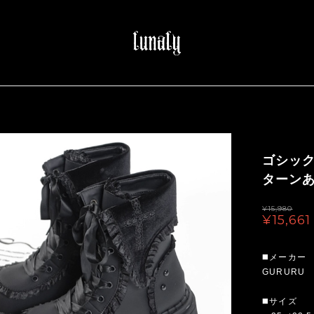
ゴシッ
ターンあり
¥15,980
¥15,661
◼️メーカー
GURURU
◼️サイズ