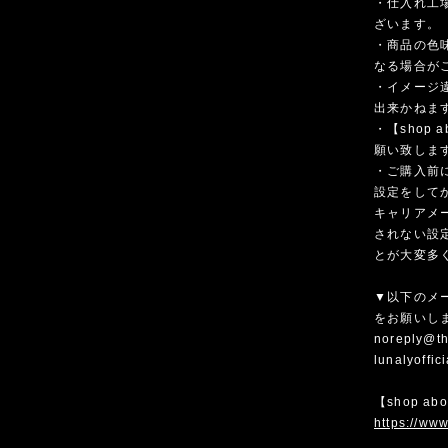
・仕入れ工
ざいます。
・商品の色
なる場合が
・イメージ
出来かねま
・【shop
願い致しま
・ご購入前
設定をして
キャリアメ
されない設
とが大変多
▼以下のメ
をお願いし
noreply@th
lunalyoffi
【shop ab
https://www