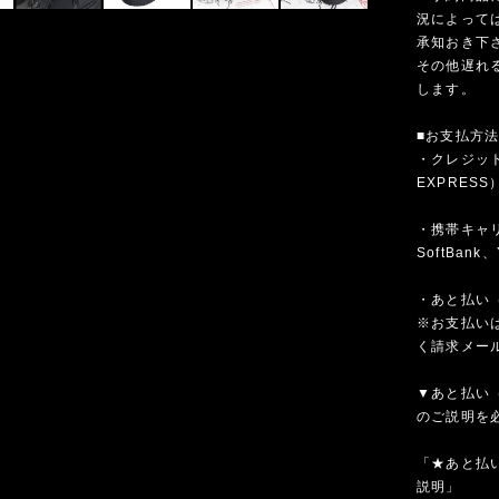
況によって
承知おき下
その他遅れ
します。
■お支払方
・クレジットカ
EXPRESS
・携帯キャリア
SoftBank、
・あと払い（
※お支払いは
く請求メー
▼あと払い（
のご説明を
「★あと払い
説明」