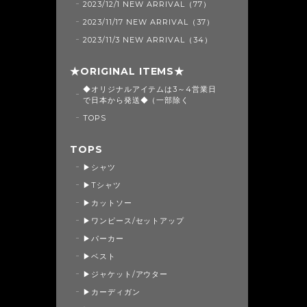
2023/12/1 NEW ARRIVAL（77）
2023/11/17 NEW ARRIVAL（37）
2023/11/3 NEW ARRIVAL（34）
★ORIGINAL ITEMS★
◆オリジナルアイテムは3～4営業日
で日本から発送◆（一部除く
TOPS
TOPS
▶シャツ
▶Tシャツ
▶カットソー
▶ワンピース/セットアップ
▶パーカー
▶ベスト
▶ジャケット/アウター
▶カーディガン