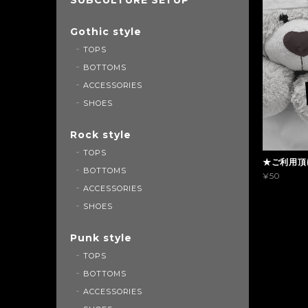
Gothic style
TOPS
BOTTOMS
ACCESSORIES
SHOES
Rock style
TOPS
★ご利用頂
BOTTOMS
¥50
ACCESSORIES
SHOES
Punk style
TOPS
BOTTOMS
ACCESSORIES