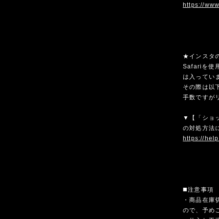
https://ww
★インスタ
Safari
は入ってい
その際は以
手数ですが
▼【「ショ
の対処方法
https://hel
◼️注意事項
・商品在庫
ので、予め