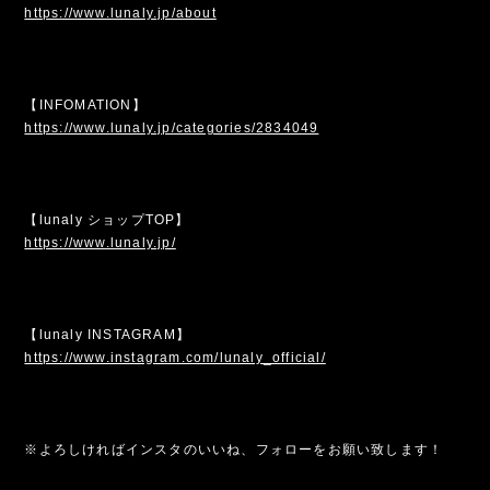
https://www.lunaly.jp/about
【INFOMATION】
https://www.lunaly.jp/categories/2834049
【lunaly ショップTOP】
https://www.lunaly.jp/
【lunaly INSTAGRAM】
https://www.instagram.com/lunaly_official/
※よろしければインスタのいいね、フォローをお願い致します！