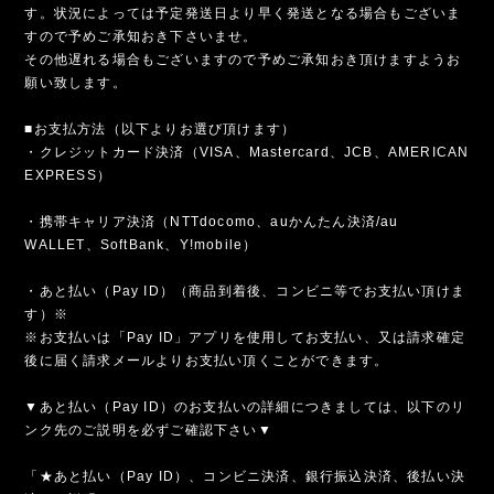
す。状況によっては予定発送日より早く発送となる場合もございま
すので予めご承知おき下さいませ。
その他遅れる場合もございますので予めご承知おき頂けますようお
願い致します。
■お支払方法（以下よりお選び頂けます）
・クレジットカード決済（VISA、Mastercard、JCB、AMERICAN
EXPRESS）
・携帯キャリア決済（NTTdocomo、auかんたん決済/au
WALLET、SoftBank、Y!mobile）
・あと払い（Pay ID）（商品到着後、コンビニ等でお支払い頂けま
す）※
※お支払いは「Pay ID」アプリを使用してお支払い、又は請求確定
後に届く請求メールよりお支払い頂くことができます。
▼あと払い（Pay ID）のお支払いの詳細につきましては、以下のリ
ンク先のご説明を必ずご確認下さい▼
「★あと払い（Pay ID）、コンビニ決済、銀行振込決済、後払い決