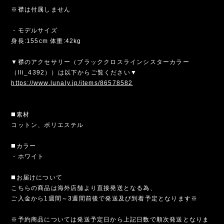
※襟は付属しません
・モデルサイズ
身長:155cm 体重:42kg
▼襟のアクセサリー（ブラッククロスラインシスターカラー
（lli_4392））は以下からご覧ください▼
https://www.lunaly.jp/items/86578582
◼️素材
コットン、ポリエステル
◼️カラー
・ホワイト
◼️お届けについて
こちらの商品は海外店舗より直接発送となる為、
ご入金から1週間～3週間前後で発送及び到着予定となります※
※予約商品については発送予定日から上記日数で順次発送となりま