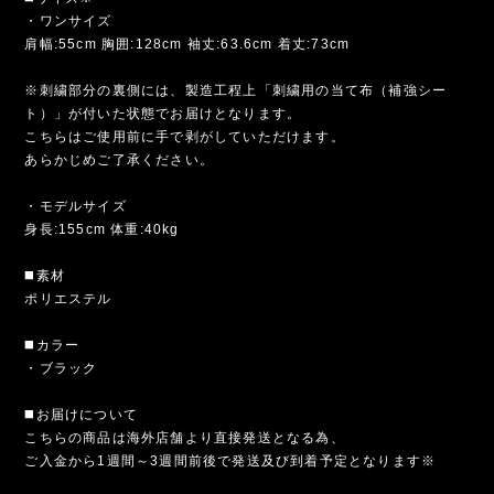
・ワンサイズ
肩幅:55cm 胸囲:128cm 袖丈:63.6cm 着丈:73cm
※刺繍部分の裏側には、製造工程上「刺繍用の当て布（補強シー
ト）」が付いた状態でお届けとなります。
こちらはご使用前に手で剥がしていただけます。
あらかじめご了承ください。
・モデルサイズ
身長:155cm 体重:40kg
◼️素材
ポリエステル
◼️カラー
・ブラック
◼️お届けについて
こちらの商品は海外店舗より直接発送となる為、
ご入金から1週間～3週間前後で発送及び到着予定となります※