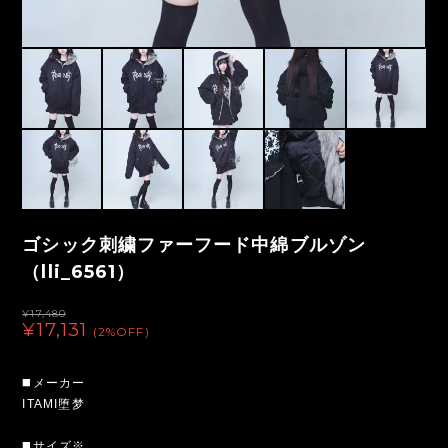
ゴシック刺繍ファーフード中綿ブルゾン
（lli_6561）
¥17,480
¥17,131
(2%OFF)
◼️メーカー
ITAMI堕梦
◼️サイズ※