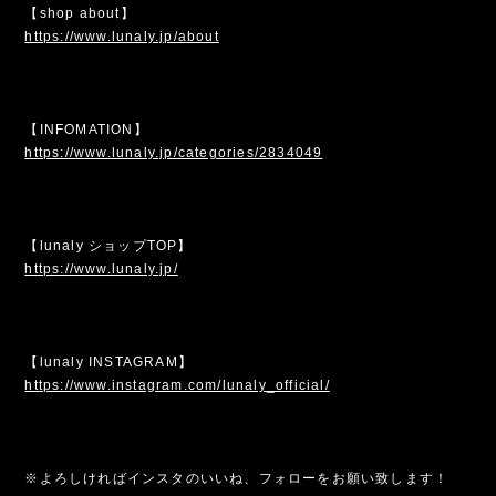
【shop about】
https://www.lunaly.jp/about
【INFOMATION】
https://www.lunaly.jp/categories/2834049
【lunaly ショップTOP】
https://www.lunaly.jp/
【lunaly INSTAGRAM】
https://www.instagram.com/lunaly_official/
※よろしければインスタのいいね、フォローをお願い致します！