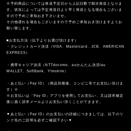
※予約商品については発送予定日から上記日数で順次発送となりま
す。状況によっては予定発送日より早く発送となる場合もございま
すので予めご承知おき下さいませ。
その他遅れる場合もございますので予めご承知おき頂けますようお
願い致します。
■お支払方法（以下よりお選び頂けます）
・クレジットカード決済（VISA、Mastercard、JCB、AMERICAN
EXPRESS）
・携帯キャリア決済（NTTdocomo、auかんたん決済/au
WALLET、SoftBank、Y!mobile）
・あと払い（Pay ID）（商品到着後、コンビニ等でお支払い頂けま
す）※
※お支払いは「Pay ID」アプリを使用してお支払い、又は請求確定
後に届く請求メールよりお支払い頂くことができます。
▼あと払い（Pay ID）のお支払いの詳細につきましては、以下のリ
ンク先のご説明を必ずご確認下さい▼