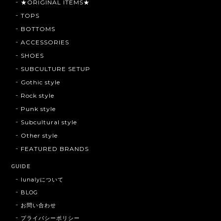
★ORIGINAL ITEMS★
TOPS
BOTTOMS
ACCESSORIES
SHOES
SUBCULTURE SETUP
Gothic style
Rock style
Punk style
Subcultural style
Other style
FEATURED BRANDS
GUIDE
lunalyについて
BLOG
お問い合わせ
プライバシーポリシー