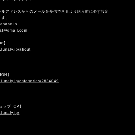
ールアドレスからのメールを受信できるよう購入前に必ず設定
ます。
ebase.in
cial@gmail.com
out】
.lunaly.jp/about
TION】
.lunaly.jp/categories/2834049
 ショップTOP】
.lunaly.jp/