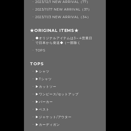
2023/12/1 NEW ARRIVAL（77）
2023/11/17 NEW ARRIVAL（37）
2023/11/3 NEW ARRIVAL（34）
★ORIGINAL ITEMS★
◆オリジナルアイテムは3～4営業日
で日本から発送◆（一部除く
TOPS
TOPS
▶シャツ
▶Tシャツ
▶カットソー
▶ワンピース/セットアップ
▶パーカー
▶ベスト
▶ジャケット/アウター
▶カーディガン