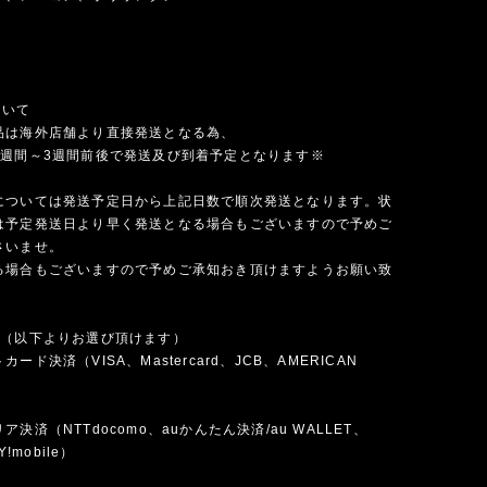
ついて
品は海外店舗より直接発送となる為、
1週間～3週間前後で発送及び到着予定となります※
については発送予定日から上記日数で順次発送となります。状
は予定発送日より早く発送となる場合もございますので予めご
さいませ。
る場合もございますので予めご承知おき頂けますようお願い致
法（以下よりお選び頂けます）
ード決済（VISA、Mastercard、JCB、AMERICAN
）
決済（NTTdocomo、auかんたん決済/au WALLET、
Y!mobile）