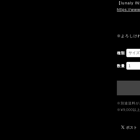
【lunaly 
https://www
※よろしけ
種類
数量
※別途送料が
※¥9,00