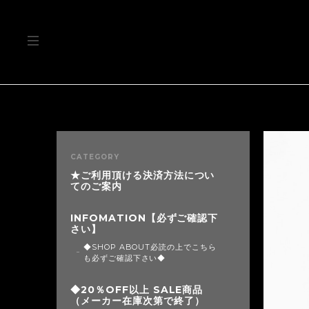
CATEGORY
★ご利用頂ける決済方法につい
てのご案内
INFOMATION【必ずご確認下
さい】
◆SHOP ABOUT必読の上でこちら
も必ずご確認下さい◆
◆20％OFF以上 SALE商品
（メーカー在庫次第で終了）