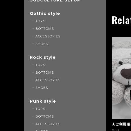
Gothic style
Rela
TOPS
BOTTOMS
ACCESSORIES
SHOES
Rock style
TOPS
BOTTOMS
ACCESSORIES
SHOES
Punk style
TOPS
BOTTOMS
ACCESSORIES
★ご利用頂
¥50