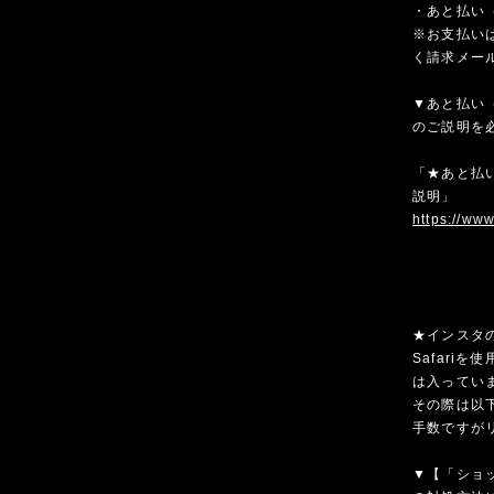
・あと払い（
※お支払いは
く請求メー
▼あと払い（
のご説明を
「★あと払い
説明」
https://ww
★インスタ
Safari
は入ってい
その際は以
手数ですが
▼【「ショ