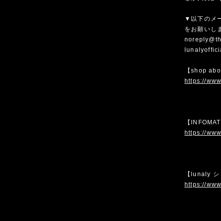
▼以下のメ
をお願いし
noreply@th
lunalyoffi
【shop ab
https://www
【INFOMA
https://www
【lunaly
https://www