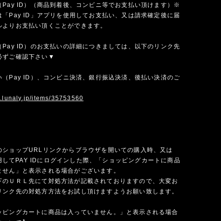
Pay ID）（商品到着後、コンビニ等でお支払い頂けます）※
「Pay ID」アプリを使用してお支払い、又は請求確定後に届
ルよりお支払い頂くことができます。
Pay ID）のお支払いの詳細につきましては、以下のリンク先
必ずご確認下さい▼
（Pay ID）、コンビニ決済、銀行振込決済、後払い決済のご
w.lunaly.jp/items/35753560
のショップURLリンクからブラウザを開いての購入時、又は
を使用してPAY IDにログインした際、「ショッピングカートに商品
ません」と表示される場合がございます。
下のＵＲＬ先にて対処方法が記載されておりますので、大変お
リンク先の対処方方法をお試し頂けますようお願い致します。
ッピングカートに商品は入っていません。」と表示される場合