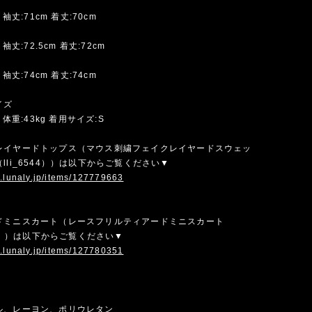
 袖丈:71cm 着丈:70cm
 袖丈:72.5cm 着丈:72cm
 袖丈:74cm 着丈:74cm
イズ
m 体重:43kg 着用サイズ:S
レイヤードトップス（マウス刺繍フェイクレイヤードスウェッ
lli_6544））は以下からご覧ください▼
w.lunaly.jp/items/127779663
ドミニスカート（レースフリルティアードミニスカート
545））は以下からご覧ください▼
w.lunaly.jp/items/127780351
ル、レーヨン、ポリウレタン