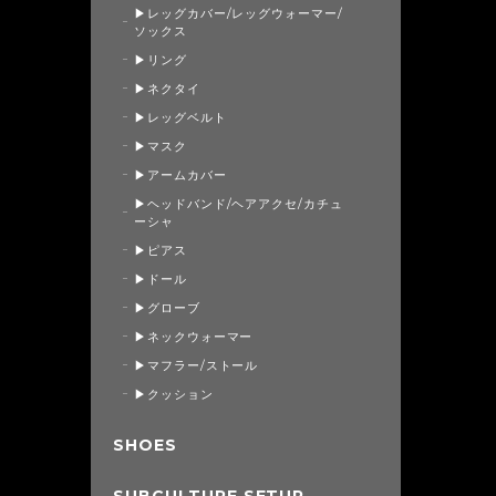
▶レッグカバー/レッグウォーマー/
ソックス
▶リング
▶ネクタイ
▶レッグベルト
▶マスク
▶アームカバー
▶ヘッドバンド/ヘアアクセ/カチュ
ーシャ
▶ピアス
▶ドール
▶グローブ
▶ネックウォーマー
▶マフラー/ストール
▶クッション
SHOES
SUBCULTURE SETUP