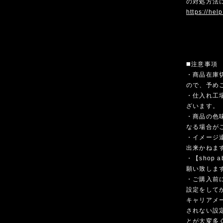
の対処方法
https://hel
◼️注意事項
・商品在庫
ので、予め
・仕入れ工
ざいます。
・商品の色
なる場合が
・イメージ
出来かねま
・【shop
願い致しま
・ご購入前
設定をして
キャリアメ
されない設
とが大変多