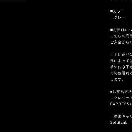
◼️カラー
・グレー
◼️お届けに
こちらの商
ご入金から
※予約商品
況によって
承知おき下
その他遅れ
します。
■お支払方
・クレジットカ
EXPRESS
・携帯キャリア
SoftBank、