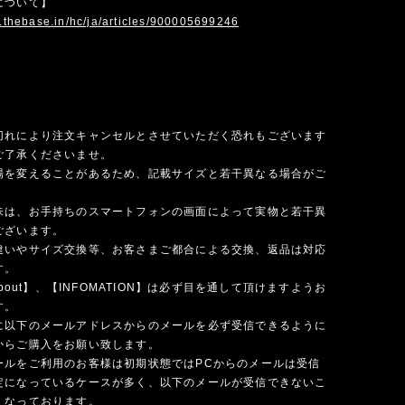
について】
p.thebase.in/hc/ja/articles/900005699246
切れにより注文キャンセルとさせていただく恐れもございます
ご了承くださいませ。
場を変えることがあるため、記載サイズと若干異なる場合がご
味は、お手持ちのスマートフォンの画面によって実物と若干異
ございます。
違いやサイズ交換等、お客さまご都合による交換、返品は対応
す。
 about】、【INFOMATION】は必ず目を通して頂けますようお
す。
に以下のメールアドレスからのメールを必ず受信できるように
からご購入をお願い致します。
ールをご利用のお客様は初期状態ではPCからのメールは受信
定になっているケースが多く、以下のメールが受信できないこ
くなっております。