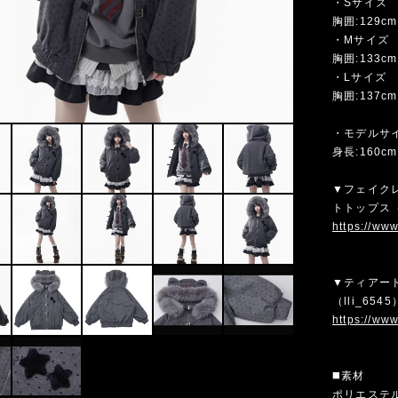
・Sサイズ
胸囲:129cm
・Mサイズ
胸囲:133cm
・Lサイズ
胸囲:137cm
・モデルサ
身長:160c
▼フェイク
トトップス（
https://ww
▼ティアー
（lli_6
https://ww
◼️素材
ポリエステ