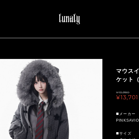
マウス
ケット（l
¥13,980
¥13,701
◼️メーカー
PINKSAVI
◼️サイズ