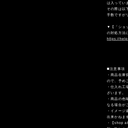
は入ってい
その際は以
手数ですが
▼【「ショ
の対処方法
https://hel
◼️注意事項
・商品在庫
ので、予め
・仕入れ工
ざいます。
・商品の色
なる場合が
・イメージ
出来かねま
・【shop