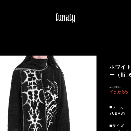
ホワイ
ー（lli_
¥5,780
¥5,665
◼️メーカー
YUBABY
◼️サイズ