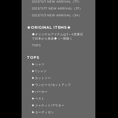
2023/12/1 NEW ARRIVAL（77）
2023/11/17 NEW ARRIVAL（37）
2023/11/3 NEW ARRIVAL（34）
★ORIGINAL ITEMS★
◆オリジナルアイテムは3～4営業日
で日本から発送◆（一部除く
TOPS
TOPS
▶シャツ
▶Tシャツ
▶カットソー
▶ワンピース/セットアップ
▶パーカー
▶ベスト
▶ジャケット/アウター
▶カーディガン