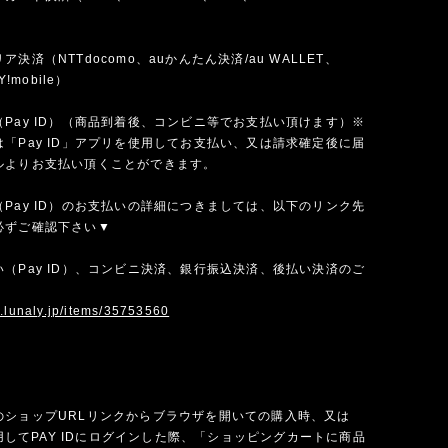
）
決済（NTTdocomo、auかんたん決済/au WALLET、
Y!mobile）
Pay ID）（商品到着後、コンビニ等でお支払い頂けます）※
「Pay ID」アプリを使用してお支払い、又は請求確定後に届
ルよりお支払い頂くことができます。
Pay ID）のお支払いの詳細につきましては、以下のリンク先
必ずご確認下さい▼
（Pay ID）、コンビニ決済、銀行振込決済、後払い決済のご
w.lunaly.jp/items/35753560
のショップURLリンクからブラウザを開いての購入時、又は
を使用してPAY IDにログインした際、「ショッピングカートに商品