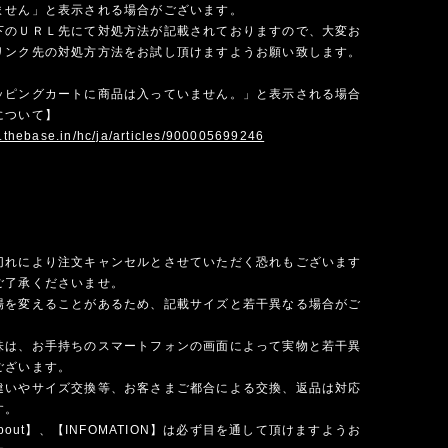
ません」と表示される場合がございます。
下のＵＲＬ先にて対処方法が記載されておりますので、大変お
リンク先の対処方方法をお試し頂けますようお願い致します。
ッピングカートに商品は入っていません。」と表示される場合
について】
p.thebase.in/hc/ja/articles/900005699246
切れにより注文キャンセルとさせていただく恐れもございます
ご了承くださいませ。
場を変えることがあるため、記載サイズと若干異なる場合がご
味は、お手持ちのスマートフォンの画面によって実物と若干異
ございます。
違いやサイズ交換等、お客さまご都合による交換、返品は対応
す。
 about】、【INFOMATION】は必ず目を通して頂けますようお