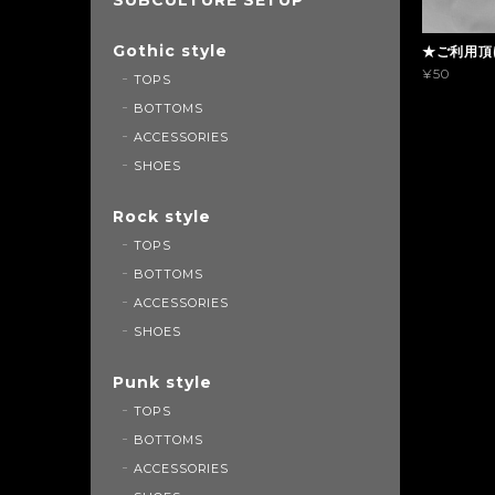
Gothic style
★ご利用頂
¥50
TOPS
BOTTOMS
ACCESSORIES
SHOES
Rock style
TOPS
BOTTOMS
ACCESSORIES
SHOES
Punk style
TOPS
BOTTOMS
ACCESSORIES