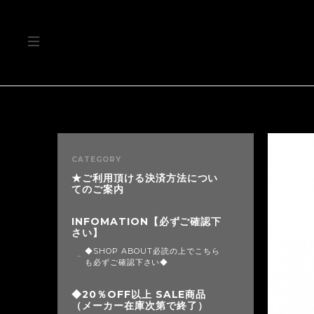
CATEGORY
★ご利用頂ける決済方法につい
てのご案内
INFOMATION【必ずご確認下
さい】
◆SHOP ABOUT必読の上でこちら
も必ずご確認下さい◆
◆20％OFF以上 SALE商品
（メーカー在庫次第で終了）