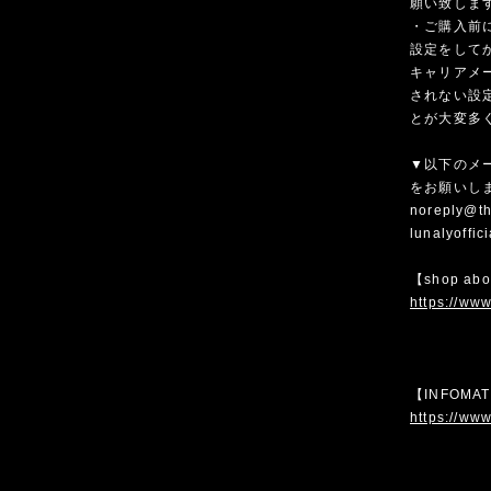
願い致しま
・ご購入前
設定をして
キャリアメ
されない設
とが大変多
▼以下のメ
をお願いし
noreply@th
lunalyoffi
【shop ab
https://www
【INFOMA
https://www