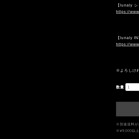
【lunaly
https://www
【lunaly 
https://www
※よろしけ
数量
※別途送料が
※¥9,00