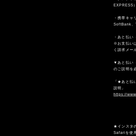
EXPRESS
・携帯キャリア
SoftBank、
・あと払い（
※お支払いは
く請求メー
▼あと払い（
のご説明を
「★あと払い
説明」
https://ww
★インスタ
Safari