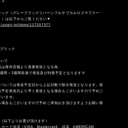
イズ
ラック（グレーブラックリバーシブルサブカルロゴマフラー
542））は以下からご覧ください▼
w.lunaly.jp/items/127207377
×ブラック
ついて
品は海外店舗より直接発送となる為、
1週間～3週間前後で発送及び到着予定となります※
については発送予定日から上記日数で順次発送となります。状
は予定発送日より早く発送となる場合もございますので予めご
さいませ。
る場合もございますので予めご承知おき頂けますようお願い致
法（以下よりお選び頂けます）
ード決済（VISA、Mastercard、JCB、AMERICAN