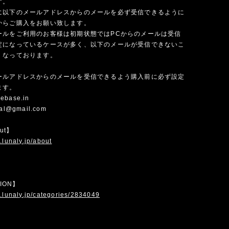
す。
に以下のメールアドレスからのメールを必ず受信できるように
からご購入をお願い致します。
ールをご利用のお客様は初期状態ではPCからのメールは受信
定になっているケースが多く、以下のメールが受信できないこ
くなっております。
ールアドレスからのメールを受信できるよう購入前に必ず設定
ます。
ebase.in
cial@gmail.com
out】
.lunaly.jp/about
TION】
.lunaly.jp/categories/2834049