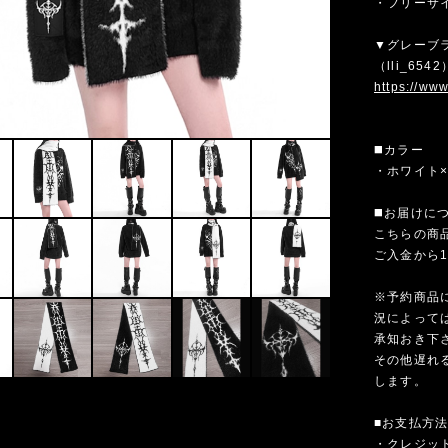
・フリーサ
▼グレーブ
（lli_6
https://ww
◼️カラー
・ホワイト
◼️お届けに
こちらの商
ご入金から
※予約商品
況によって
承知おき下
その他遅れ
します。
■お支払方
・クレジットカ