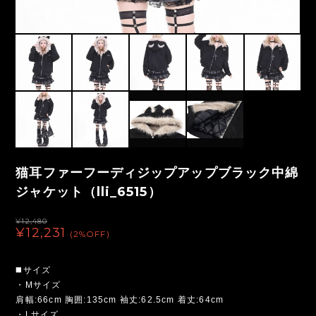
猫耳ファーフーディジップアップブラック中綿
ジャケット（lli_6515）
¥12,480
¥12,231
(2%OFF)
◼️サイズ
・Mサイズ
肩幅:66cm 胸囲:135cm 袖丈:62.5cm 着丈:64cm
・Lサイズ