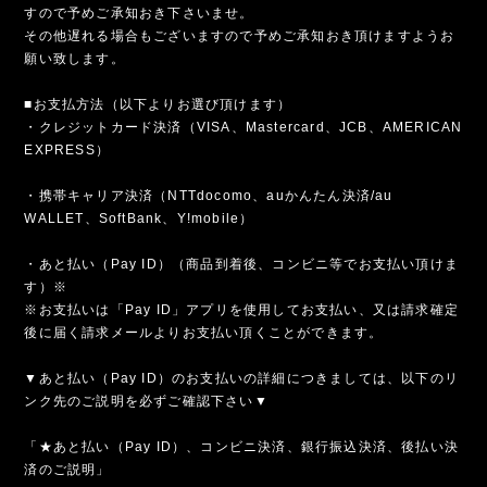
すので予めご承知おき下さいませ。
その他遅れる場合もございますので予めご承知おき頂けますようお
願い致します。
■お支払方法（以下よりお選び頂けます）
・クレジットカード決済（VISA、Mastercard、JCB、AMERICAN
EXPRESS）
・携帯キャリア決済（NTTdocomo、auかんたん決済/au
WALLET、SoftBank、Y!mobile）
・あと払い（Pay ID）（商品到着後、コンビニ等でお支払い頂けま
す）※
※お支払いは「Pay ID」アプリを使用してお支払い、又は請求確定
後に届く請求メールよりお支払い頂くことができます。
▼あと払い（Pay ID）のお支払いの詳細につきましては、以下のリ
ンク先のご説明を必ずご確認下さい▼
「★あと払い（Pay ID）、コンビニ決済、銀行振込決済、後払い決
済のご説明」