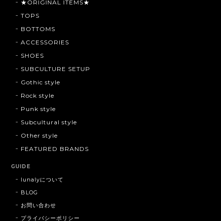
★ORIGINAL ITEMS★
TOPS
BOTTOMS
ACCESSORIES
SHOES
SUBCULTURE SETUP
Gothic style
Rock style
Punk style
Subcultural style
Other style
FEATURED BRANDS
GUIDE
lunalyについて
BLOG
お問い合わせ
プライバシーポリシー