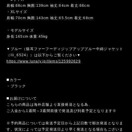
肩幅:68cm 胸囲:139cm 袖丈:64cm 着丈:66cm
・XLサイズ
肩幅:70cm 胸囲:143cm 袖丈:65.5cm 着丈:68cm
・モデルサイズ
身長:165cm 体重:45kg
▼ブルー（猫耳ファーフーディジップアップブルー中綿ジャケット
（lli_6524））は以下からご覧ください▼
https://www.lunaly.jp/items/125992629
◼️カラー
・ブラック
◼️お届けについて
こちらの商品は海外店舗より直接発送となる為、
ご入金から1週間～3週間前後で発送及び到着予定となります※
※予約商品については発送予定日から上記日数で順次発送となりま
す。状況によっては予定発送日より早く発送となる場合もございま