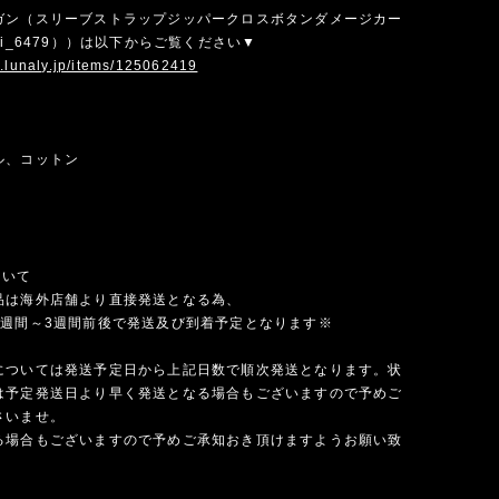
ガン（スリーブストラップジッパークロスボタンダメージカー
li_6479））は以下からご覧ください▼
w.lunaly.jp/items/125062419
ル、コットン
ついて
品は海外店舗より直接発送となる為、
1週間～3週間前後で発送及び到着予定となります※
については発送予定日から上記日数で順次発送となります。状
は予定発送日より早く発送となる場合もございますので予めご
さいませ。
る場合もございますので予めご承知おき頂けますようお願い致