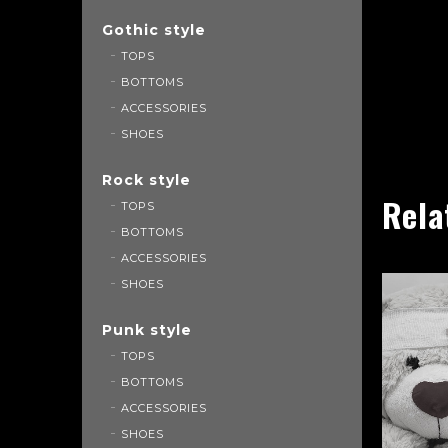
Gothic style
TOPS
BOTTOMS
ACCESSORIES
SHOES
Rock style
Rela
TOPS
BOTTOMS
ACCESSORIES
SHOES
Punk style
TOPS
BOTTOMS
ACCESSORIES
SHOES