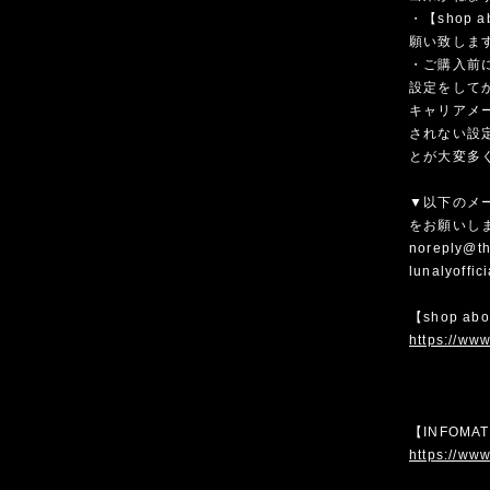
・【shop
願い致しま
・ご購入前
設定をして
キャリアメ
されない設
とが大変多
▼以下のメ
をお願いし
noreply@th
lunalyoffi
【shop ab
https://www
【INFOMA
https://www