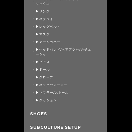
ソックス
▶リング
▶ネクタイ
▶レッグベルト
▶マスク
▶アームカバー
▶ヘッドバンド/ヘアアクセ/カチュ
ーシャ
▶ピアス
▶ドール
▶グローブ
▶ネックウォーマー
▶マフラー/ストール
▶クッション
SHOES
SUBCULTURE SETUP