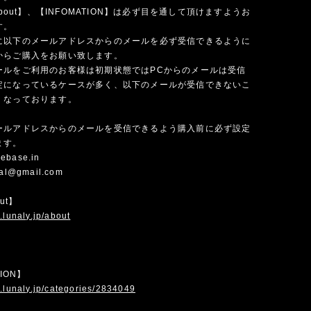
 about】、【INFOMATION】は必ず目を通して頂けますようお
す。
に以下のメールアドレスからのメールを必ず受信できるように
からご購入をお願い致します。
ールをご利用のお客様は初期状態ではPCからのメールは受信
定になっているケースが多く、以下のメールが受信できないこ
くなっております。
ールアドレスからのメールを受信できるよう購入前に必ず設定
ます。
ebase.in
cial@gmail.com
out】
.lunaly.jp/about
TION】
.lunaly.jp/categories/2834049