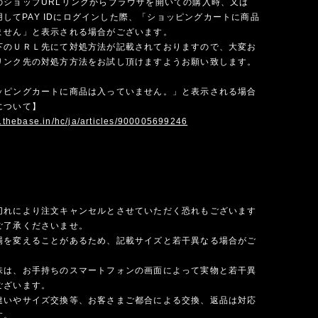
のショップURLリンクからブラウザを開いての購入時、又は
を使用してPAY IDにログインした際、「ショッピングカートに商品
ません」と表示される場合がございます。
下のＵＲＬ先にて対処方法が記載されておりますので、大変お
リンク先の対処方方法をお試し頂けますようお願い致します。
ッピングカートに商品は入っていません。」と表示される場合
について】
p.thebase.in/hc/ja/articles/900005699246
切れにより注文キャンセルとさせていただく恐れもございます
ご了承くださいませ。
場を変えることがあるため、記載サイズと若干異なる場合がご
味は、お手持ちのスマートフォンの画面によって実物と若干異
ございます。
違いやサイズ交換等、お客さまご都合による交換、返品は対応
す。