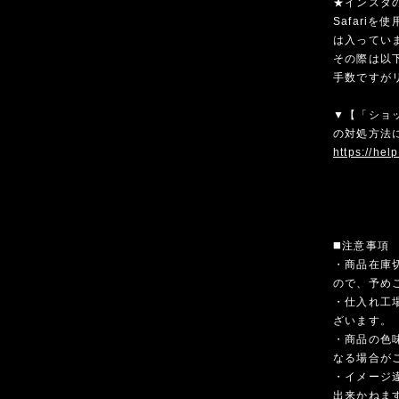
★インスタ
Safari
は入ってい
その際は以
手数ですが
▼【「ショ
の対処方法
https://hel
◼️注意事項
・商品在庫
ので、予め
・仕入れ工
ざいます。
・商品の色
なる場合が
・イメージ
出来かねま