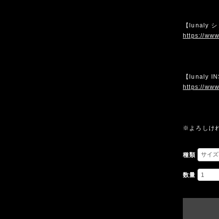
【lunaly
https://www
【lunaly 
https://www
※よろしけ
種類
数量