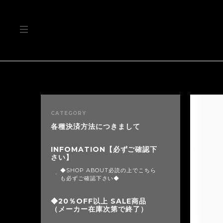
CATEGORY
各種決済方法につきまして
INFOMATION【必ずご確認下
さい】
◆SHOP ABOUT必読の上でこちら
も必ずご確認下さい◆
◆20％OFF以上 SALE商品
（メーカー在庫次第で終了）