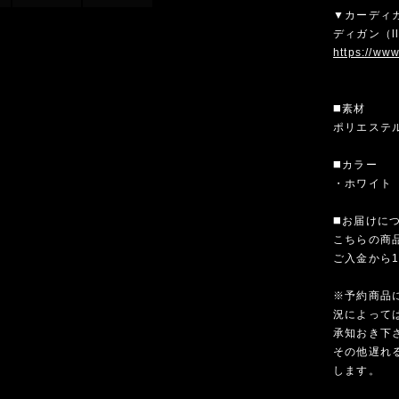
▼カーディ
ディガン（l
https://ww
◼️素材
ポリエステ
◼️カラー
・ホワイト
◼️お届けに
こちらの商
ご入金から
※予約商品
況によって
承知おき下
その他遅れ
します。