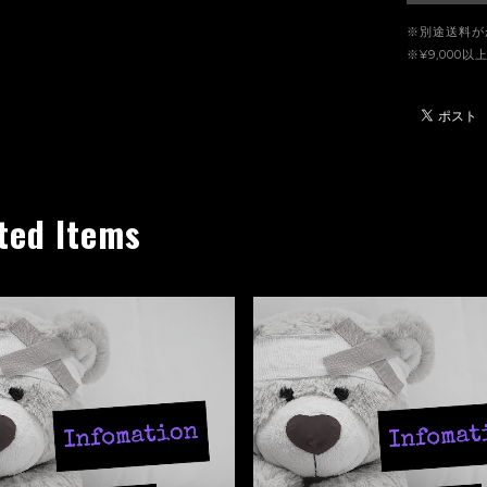
※別途送料が
※¥9,00
ted Items