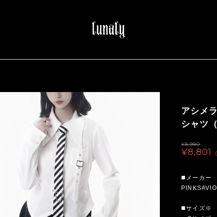
アシメ
シャツ（l
¥8,980
¥8,801
◼️メーカー
PINKSAVI
◼️サイズ※