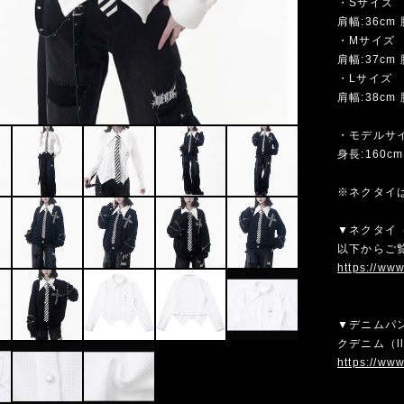
・Sサイズ
肩幅:36cm 
・Mサイズ
肩幅:37cm 
・Lサイズ
肩幅:38cm 
・モデルサ
身長:160c
※ネクタイ
▼ネクタイ（
以下からご
https://ww
▼デニムパ
クデニム（l
https://ww