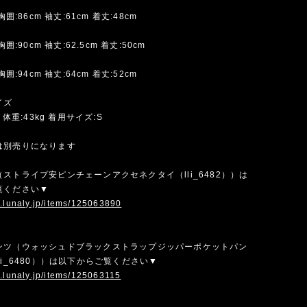
胸囲:86cm 袖丈:61cm 着丈:48cm
胸囲:90cm 袖丈:62.5cm 着丈:50cm
胸囲:94cm 袖丈:64cm 着丈:52cm
イズ
m 体重:43kg 着用サイズ:S
は別売りになります
ストライプ安ピンチェーンアクセネクタイ（lli_6482））は
覧ください▼
w.lunaly.jp/items/125063890
ンツ（ウォッシュドブラックストラップジッパーポケットパン
li_6480））は以下からご覧ください▼
w.lunaly.jp/items/125063115