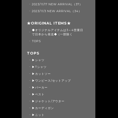
2023/11/17 NEW ARRIVAL（37）
2023/11/3 NEW ARRIVAL（34）
★ORIGINAL ITEMS★
◆オリジナルアイテムは3～4営業日
で日本から発送◆（一部除く
TOPS
TOPS
▶シャツ
▶Tシャツ
▶カットソー
▶ワンピース/セットアップ
▶パーカー
▶ベスト
▶ジャケット/アウター
▶カーディガン
▶ニット