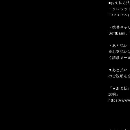
■お支払方
・クレジットカ
EXPRESS
・携帯キャリア
SoftBank、
・あと払い（
※お支払いは
く請求メー
▼あと払い（
のご説明を
「★あと払い
説明」
https://ww