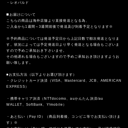
・レオパルド
◼️お届けについて
こちらの商品は海外店舗より直接発送となる為、
ご入金から1週間～3週間前後で発送及び到着予定となります※
※予約商品については発送予定日から上記日数で順次発送となりま
す。状況によっては予定発送日より早く発送となる場合もございま
すので予めご承知おき下さいませ。
その他遅れる場合もございますので予めご承知おき頂けますようお
願い致します。
■お支払方法（以下よりお選び頂けます）
・クレジットカード決済（VISA、Mastercard、JCB、AMERICAN
EXPRESS）
・携帯キャリア決済（NTTdocomo、auかんたん決済/au
WALLET、SoftBank、Y!mobile）
・あと払い（Pay ID）（商品到着後、コンビニ等でお支払い頂けま
す）※