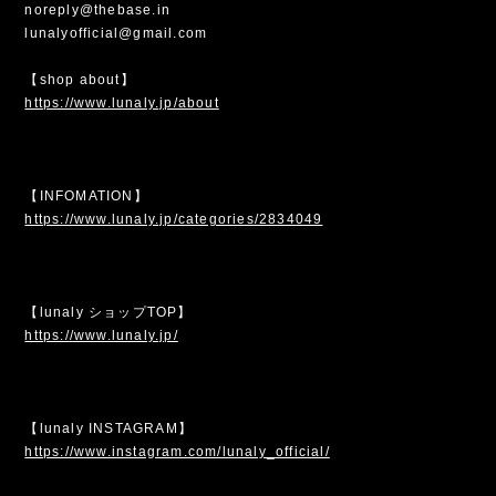
noreply@thebase.in
lunalyofficial@gmail.com
【shop about】
https://www.lunaly.jp/about
【INFOMATION】
https://www.lunaly.jp/categories/2834049
【lunaly ショップTOP】
https://www.lunaly.jp/
【lunaly INSTAGRAM】
https://www.instagram.com/lunaly_official/