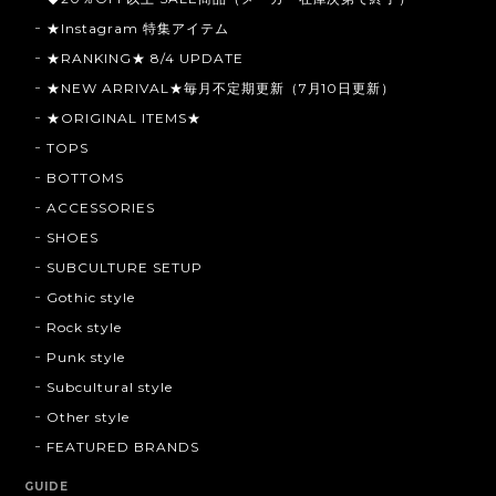
★Instagram 特集アイテム
★RANKING★ 8/4 UPDATE
★NEW ARRIVAL★毎月不定期更新（7月10日更新）
★ORIGINAL ITEMS★
TOPS
BOTTOMS
ACCESSORIES
SHOES
SUBCULTURE SETUP
Gothic style
Rock style
Punk style
Subcultural style
Other style
FEATURED BRANDS
GUIDE