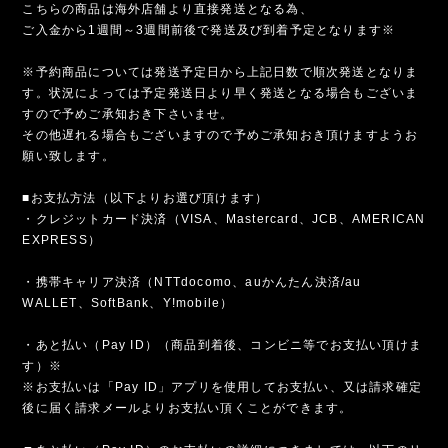
こちらの商品は海外店舗より直接発送となる為、
ご入金から1週間～3週間前後で発送及び到着予定となります※
※予約商品については発送予定日から上記日数で順次発送となりま
す。状況によっては予定発送日より早く発送となる場合もございま
すので予めご承知おき下さいませ。
その他遅れる場合もございますので予めご承知おき頂けますようお
願い致します。
■お支払方法（以下よりお選び頂けます）
・クレジットカード決済（VISA、Mastercard、JCB、AMERICAN
EXPRESS）
・携帯キャリア決済（NTTdocomo、auかんたん決済/au
WALLET、SoftBank、Y!mobile）
・あと払い（Pay ID）（商品到着後、コンビニ等でお支払い頂けま
す）※
※お支払いは「Pay ID」アプリを使用してお支払い、又は請求確定
後に届く請求メールよりお支払い頂くことができます。