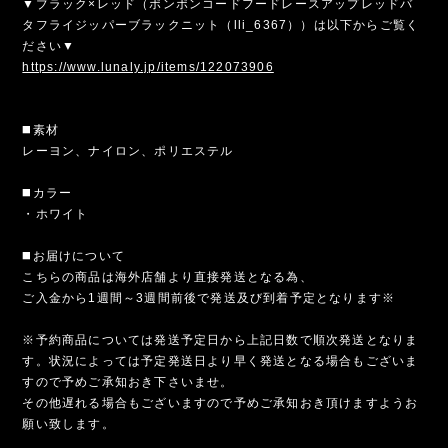
▼ブラック×レッド（ポンポンコードフードレースアップレッドバ
タフライジッパーブラックニット（lli_6367））は以下からご覧く
ださい▼
https://www.lunaly.jp/items/122073906
◼️素材
レーヨン、ナイロン、ポリエステル
◼️カラー
・ホワイト
◼️お届けについて
こちらの商品は海外店舗より直接発送となる為、
ご入金から1週間～3週間前後で発送及び到着予定となります※
※予約商品については発送予定日から上記日数で順次発送となりま
す。状況によっては予定発送日より早く発送となる場合もございま
すので予めご承知おき下さいませ。
その他遅れる場合もございますので予めご承知おき頂けますようお
願い致します。