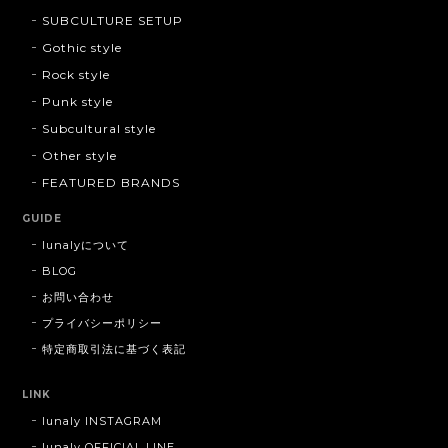
SUBCULTURE SETUP
Gothic style
Rock style
Punk style
Subcultural style
Other style
FEATURED BRANDS
GUIDE
lunalyについて
BLOG
お問い合わせ
プライバシーポリシー
特定商取引法に基づく表記
LINK
lunaly INSTAGRAM
lunaly OFFICIAL LINE