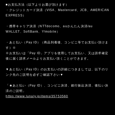
■お支払方法（以下よりお選び頂けます）
・クレジットカード決済（VISA、Mastercard、JCB、AMERICAN
EXPRESS）
・携帯キャリア決済（NTTdocomo、auかんたん決済/au
WALLET、SoftBank、Y!mobile）
・あと払い（Pay ID）（商品到着後、コンビニ等でお支払い頂けま
す）※
※お支払いは「Pay ID」アプリを使用してお支払い、又は請求確定
後に届く請求メールよりお支払い頂くことができます。
▼あと払い（Pay ID）のお支払いの詳細につきましては、以下のリ
ンク先のご説明を必ずご確認下さい▼
「★あと払い（Pay ID）、コンビニ決済、銀行振込決済、後払い決
済のご説明」
https://www.lunaly.jp/items/35753560