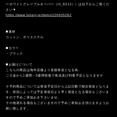
ーホワイトグレープルオーバー（lli_6313））は以下からご覧くだ
さい▼
https://www.lunaly.jp/items/120635282
◼️素材
コットン、ポリエステル
◼️カラー
・ブラック
◼️お届けについて
こちらの商品は海外店舗より直接発送となる為、
ご入金から1週間～3週間前後で発送及び到着予定となります※
※予約商品については発送予定日から上記日数で順次発送となりま
す。状況によっては予定発送日より早く発送となる場合もございま
すので予めご承知おき下さいませ。
その他遅れる場合もございますので予めご承知おき頂けますようお
願い致します。