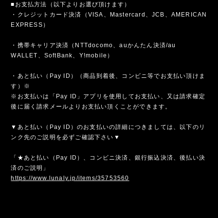
■お支払方法（以下よりお選び頂けます）
・クレジットカード決済（VISA、Mastercard、JCB、AMERICAN
EXPRESS）
・携帯キャリア決済（NTTdocomo、auかんたん決済/au
WALLET、SoftBank、Y!mobile）
・あと払い（Pay ID）（商品到着後、コンビニ等でお支払い頂けま
す）※
※お支払いは「Pay ID」アプリを使用してお支払い、又は請求確定
後に届く請求メールよりお支払い頂くことができます。
▼あと払い（Pay ID）のお支払いの詳細につきましては、以下のリ
ンク先のご説明を必ずご確認下さい▼
「★あと払い（Pay ID）、コンビニ決済、銀行振込決済、後払い決
済のご説明」
https://www.lunaly.jp/items/35753560