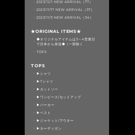
2023/12/1 NEW ARRIVAL（77）
2023/11/17 NEW ARRIVAL（37）
2023/11/3 NEW ARRIVAL（34）
★ORIGINAL ITEMS★
◆オリジナルアイテムは3～4営業日
で日本から発送◆（一部除く
TOPS
TOPS
▶シャツ
▶Tシャツ
▶カットソー
▶ワンピース/セットアップ
▶パーカー
▶ベスト
▶ジャケット/アウター
▶カーディガン