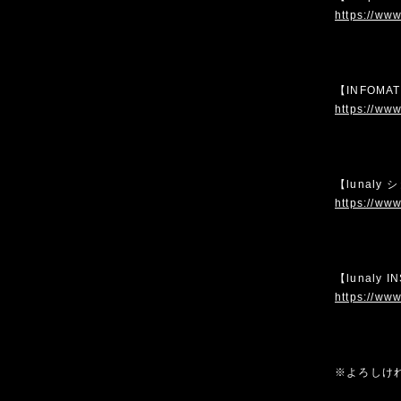
https://www
【INFOMA
https://www
【lunaly
https://www
【lunaly 
https://www
※よろしけ