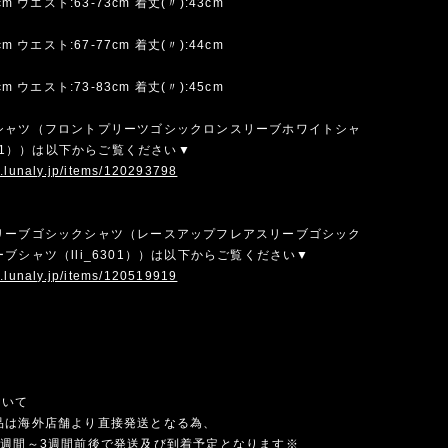
cm ウエスト:63-73cm 着丈(〃):43cm
cm ウエスト:67-77cm 着丈(〃):44cm
cm ウエスト:73-83cm 着丈(〃):45cm
シャツ（フロントプリーツゴシックロンスリーブホワイトシャ
6291））は以下からご覧ください▼
w.lunaly.jp/items/120293798
リーブゴシックシャツ（レースアップフレアスリーブゴシック
ブシャツ（lli_6301））は以下からご覧ください▼
w.lunaly.jp/items/120519919
ついて
品は海外店舗より直接発送となる為、
1週間～3週間前後で発送及び到着予定となります※