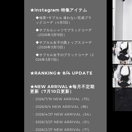
★Instagram 特集アイテム
◆地雷×サブカル 迷わない完成ブラ
ックコーデ（4月3日）
◆サブカルシャツでブラックコーデ
（2026年3月19日）
◆サブカル女子の黒トップスコーデ
（2026年3月13日）
◆サブカル女子のブラックコーデ（2
026年3月11日）
★RANKING★ 8/4 UPDATE
★NEW ARRIVAL★毎月不定期
更新（7月10日更新）
2026/7/10 NEW ARRIVAL（75）
2026/6/4 NEW ARRIVAL（96）
2026/4/27 NEW ARRIVAL（54）
2026/3/27 NEW ARRIVAL（51）
2026/2/27 NEW ARRIVAL（71）