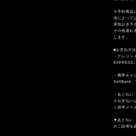
※予約商品
況によって
承知おき下
その他遅れ
します。
■お支払方
・クレジットカ
EXPRESS
・携帯キャリア
SoftBank、
・あと払い（
※お支払いは
く請求メー
▼あと払い（
のご説明を