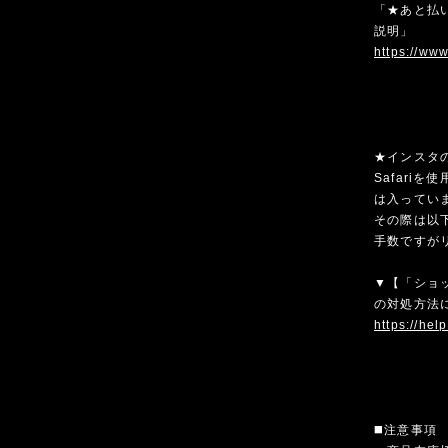
「★あと払い
説明」
https://ww
★インスタ
Safari
は入ってい
その際は以
手数ですが
▼【「ショ
の対処方法
https://hel
◼️注意事項