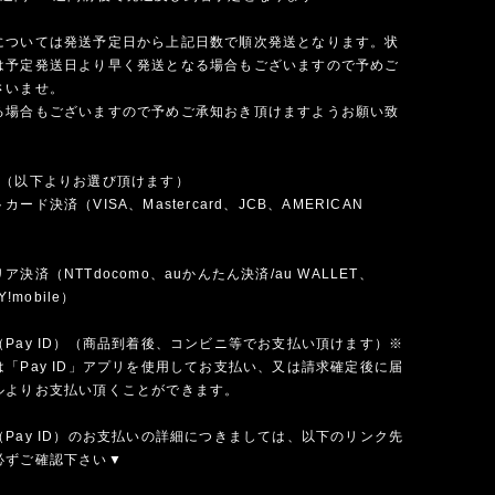
については発送予定日から上記日数で順次発送となります。状
は予定発送日より早く発送となる場合もございますので予めご
さいませ。
る場合もございますので予めご承知おき頂けますようお願い致
法（以下よりお選び頂けます）
ード決済（VISA、Mastercard、JCB、AMERICAN
）
決済（NTTdocomo、auかんたん決済/au WALLET、
Y!mobile）
Pay ID）（商品到着後、コンビニ等でお支払い頂けます）※
「Pay ID」アプリを使用してお支払い、又は請求確定後に届
ルよりお支払い頂くことができます。
Pay ID）のお支払いの詳細につきましては、以下のリンク先
必ずご確認下さい▼