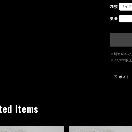
種類
数量
※別途送料が
※¥9,00
ted Items