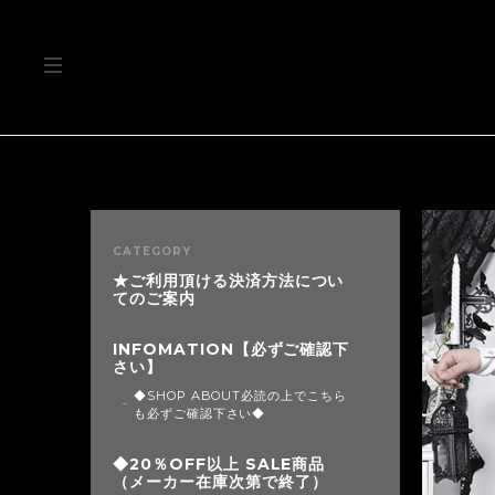
CATEGORY
★ご利用頂ける決済方法につい
てのご案内
INFOMATION【必ずご確認下
さい】
◆SHOP ABOUT必読の上でこちら
も必ずご確認下さい◆
◆20％OFF以上 SALE商品
（メーカー在庫次第で終了）