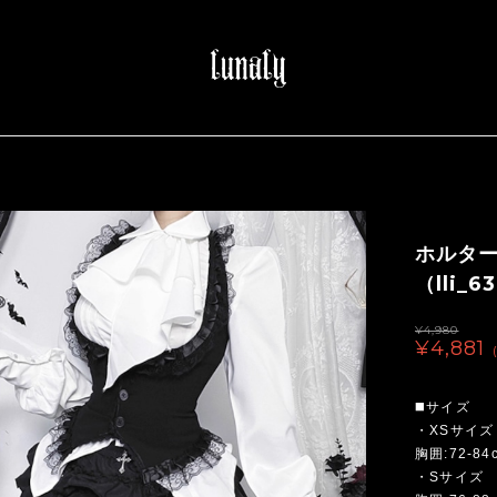
ホルタ
（lli_6
¥4,980
¥4,881
◼️サイズ
・XSサイズ
胸囲:72-84
・Sサイズ