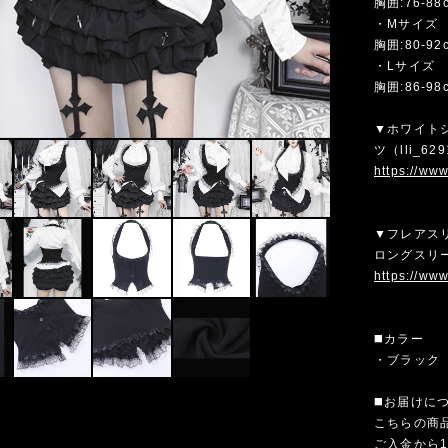
胸囲:76-88
・Mサイズ
胸囲:80-92
・Lサイズ
胸囲:86-98
▼ホワイト
ツ（lli_
https://ww
▼フレアス
ロングスリー
https://ww
◼️カラー
・ブラック
◼️お届けに
こちらの商
ご入金から