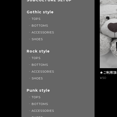
Gothic style
TOPS
BOTTOMS
ACCESSORIES
SHOES
Rock style
TOPS
BOTTOMS
ACCESSORIES
★ご利用頂
¥50
SHOES
Punk style
TOPS
BOTTOMS
ACCESSORIES