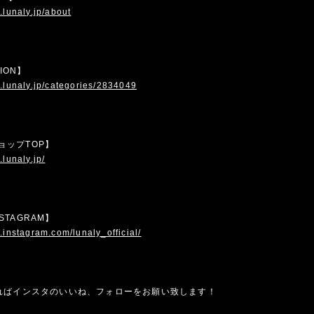
.lunaly.jp/about
TION】
.lunaly.jp/categories/2834049
 ショップTOP】
.lunaly.jp/
INSTAGRAM】
.instagram.com/lunaly_official/
ればインスタのいいね、フォローをお願い致します！