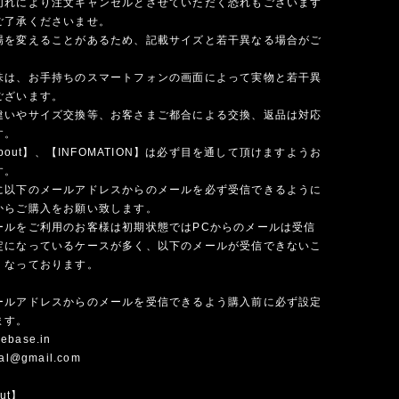
切れにより注文キャンセルとさせていただく恐れもございます
ご了承くださいませ。
場を変えることがあるため、記載サイズと若干異なる場合がご
味は、お手持ちのスマートフォンの画面によって実物と若干異
ございます。
違いやサイズ交換等、お客さまご都合による交換、返品は対応
す。
 about】、【INFOMATION】は必ず目を通して頂けますようお
す。
に以下のメールアドレスからのメールを必ず受信できるように
からご購入をお願い致します。
ールをご利用のお客様は初期状態ではPCからのメールは受信
定になっているケースが多く、以下のメールが受信できないこ
くなっております。
ールアドレスからのメールを受信できるよう購入前に必ず設定
ます。
ebase.in
cial@gmail.com
out】