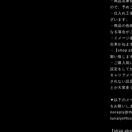
・商品在庫
ので、予め
・仕入れ工
ざいます。
・商品の色
なる場合が
・イメージ
出来かねま
・【shop
願い致しま
・ご購入前
設定をして
キャリアメ
されない設
とが大変多
▼以下のメ
をお願いし
noreply@th
lunalyoffi
【shop ab