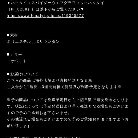
▼ネクタイ（スパイダーウエブグラフィックネクタイ
（lli_6288））は以下からご覧ください▼
https://www.lunaly.jp/items/119340577
◼️素材
ポリエステル、ポリウレタン
◼️カラー
・ホワイト
◼️お届けについて
こちらの商品は海外店舗より直接発送となる為、
ご入金から1週間～3週間前後で発送及び到着予定となります※
※予約商品については発送予定日から上記日数で順次発送となりま
す。状況によっては予定発送日より早く発送となる場合もございま
すので予めご承知おき下さいませ。
その他遅れる場合もございますので予めご承知おき頂けますようお
願い致します。