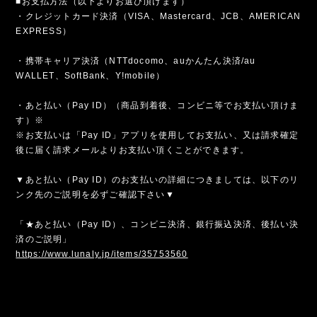
■お支払方法（以下よりお選び頂けます）
・クレジットカード決済（VISA、Mastercard、JCB、AMERICAN
EXPRESS）
・携帯キャリア決済（NTTdocomo、auかんたん決済/au
WALLET、SoftBank、Y!mobile）
・あと払い（Pay ID）（商品到着後、コンビニ等でお支払い頂けま
す）※
※お支払いは「Pay ID」アプリを使用してお支払い、又は請求確定
後に届く請求メールよりお支払い頂くことができます。
▼あと払い（Pay ID）のお支払いの詳細につきましては、以下のリ
ンク先のご説明を必ずご確認下さい▼
「★あと払い（Pay ID）、コンビニ決済、銀行振込決済、後払い決
済のご説明」
https://www.lunaly.jp/items/35753560