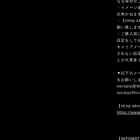
なる場合が
・イメージ
出来かねま
・【shop
願い致しま
・ご購入前
設定をして
キャリアメ
されない設
とが大変多
▼以下のメ
をお願いし
noreply@th
lunalyoffi
【shop ab
https://www
【INFOMA