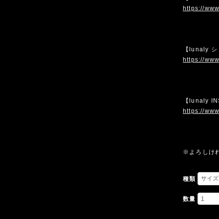
https://www
【lunaly
https://www
【lunaly 
https://www
※よろしけ
種類
数量