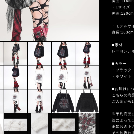
胸囲:116cm
・Lサイズ
胸囲:120cm
・モデルサ
身長:163cm
◼️素材
レーヨン、
◼️カラー
・ブラック
・ホワイト
◼️お届けに
こちらの商
ご入金から
※予約商品
況によって
承知おき下
その他遅れ