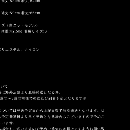
 袖丈:58cm 着丈:64cm
 袖丈:59cm 着丈:66cm
イズ（白ニットモデル）
 体重:42.5kg 着用サイズ:S
ポリエステル、ナイロン
ついて
品は海外店舗より直接発送となる為、
1週間～3週間前後で発送及び到着予定となります※
については発送予定日から上記日数で順次発送となります。状
は予定発送日より早く発送となる場合もございますので予めご
さいませ。
る場合もございますので予めご承知おき頂けますようお願い致