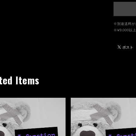
※別途送料が
※¥9,00
ted Items