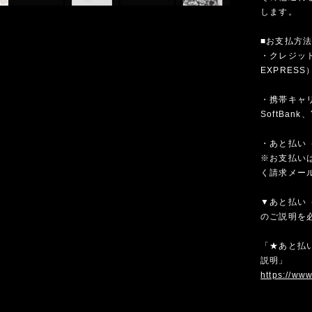
します。
■お支払方
・クレジットカ
EXPRESS
・携帯キャリア
SoftBank、
・あと払い（
※お支払いは
く請求メー
▼あと払い（
のご説明を
「★あと払い
説明」
https://ww