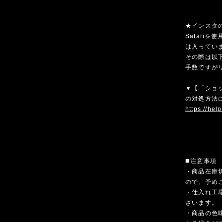
★インスタ
Safari
は入ってい
その際は以
手数ですが
▼【「ショ
の対処方法
https://hel
◼️注意事項
・商品在庫
ので、予め
・仕入れ工
ざいます。
・商品の色