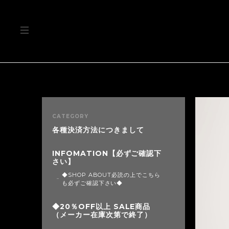
CATEGORY
各種決済方法につきまして
INFOMATION【必ずご確認下
さい】
◆SHOP ABOUT必読の上でこちら
も必ずご確認下さい◆
◆20％OFF以上 SALE商品
（メーカー在庫次第で終了）