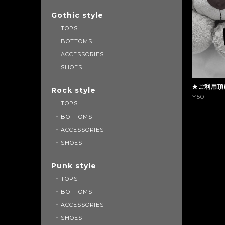
Gothic style
TOPS
BOTTOMS
ACCESSORIES
SHOES
★ご利用頂
Rock style
¥50
TOPS
BOTTOMS
ACCESSORIES
SHOES
Punk style
TOPS
BOTTOMS
ACCESSORIES
SHOES