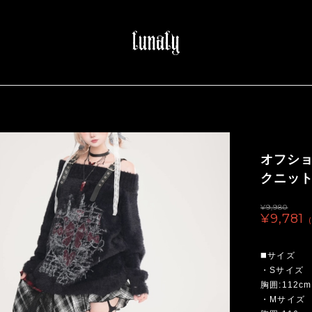
オフシ
クニット
¥9,980
¥9,781
◼️サイズ
・Sサイズ
胸囲:112cm
・Mサイズ