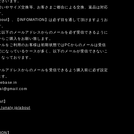
ございます。
違いやサイズ交換等、お客さまご都合による交換、返品は対応
す。
 about】、【INFOMATION】は必ず目を通して頂けますようお
す。
に以下のメールアドレスからのメールを必ず受信できるように
からご購入をお願い致します。
ールをご利用のお客様は初期状態ではPCからのメールは受信
定になっているケースが多く、以下のメールが受信できないこ
くなっております。
ールアドレスからのメールを受信できるよう購入前に必ず設定
ます。
ebase.in
cial@gmail.com
out】
.lunaly.jp/about
TION】