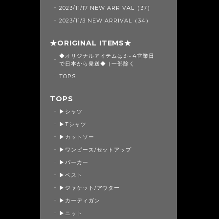
2023/11/17 NEW ARRIVAL（37）
2023/11/3 NEW ARRIVAL（34）
★ORIGINAL ITEMS★
◆オリジナルアイテムは3～4営業日
で日本から発送◆（一部除く
TOPS
TOPS
▶シャツ
▶Tシャツ
▶カットソー
▶ワンピース/セットアップ
▶パーカー
▶ベスト
▶ジャケット/アウター
▶カーディガン
▶ニット