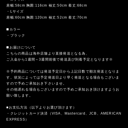
肩幅:58cm 胸囲:116cm 袖丈:50cm 着丈:68cm
・Lサイズ
肩幅:60cm 胸囲:120cm 袖丈:52cm 着丈:70cm
◼️カラー
・ブラック
◼️お届けについて
こちらの商品は海外店舗より直接発送となる為、
ご入金から1週間～3週間前後で発送及び到着予定となります※
※予約商品については発送予定日から上記日数で順次発送となりま
す。状況によっては予定発送日より早く発送となる場合もございま
すので予めご承知おき下さいませ。
その他遅れる場合もございますので予めご承知おき頂けますようお
願い致します。
■お支払方法（以下よりお選び頂けます）
・クレジットカード決済（VISA、Mastercard、JCB、AMERICAN
EXPRESS）