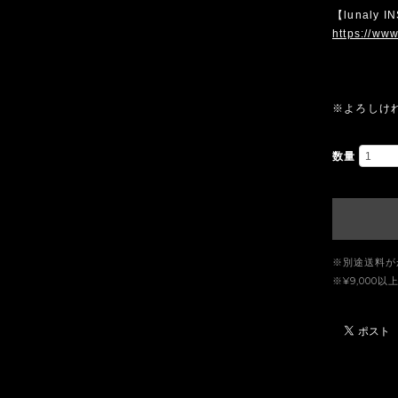
【lunaly 
https://www
※よろしけ
数量
※別途送料が
※¥9,00