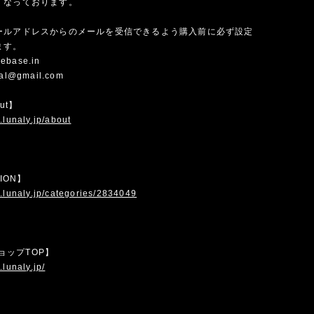
くなっております。
ールアドレスからのメールを受信できるよう購入前に必ず設定
ます。
ebase.in
cial@gmail.com
out】
.lunaly.jp/about
TION】
.lunaly.jp/categories/2834049
 ショップTOP】
.lunaly.jp/