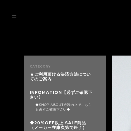
CATEGORY
★ご利用頂ける決済方法につい
てのご案内
INFOMATION【必ずご確認下
さい】
◆SHOP ABOUT必読の上でこちら
も必ずご確認下さい◆
◆20％OFF以上 SALE商品
（メーカー在庫次第で終了）