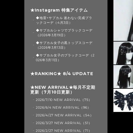
★Instagram 特集アイテム
◆地雷×サブカル 迷わない完成ブラ
ックコーデ（4月3日）
◆サブカルシャツでブラックコーデ
（2026年3月19日）
◆サブカル女子の黒トップスコーデ
（2026年3月13日）
◆サブカル女子のブラックコーデ（2
026年3月11日）
★RANKING★ 8/4 UPDATE
★NEW ARRIVAL★毎月不定期
更新（7月10日更新）
2026/7/10 NEW ARRIVAL（75）
2026/6/4 NEW ARRIVAL（96）
2026/4/27 NEW ARRIVAL（54）
2026/3/27 NEW ARRIVAL（51）
2026/2/27 NEW ARRIVAL（71）