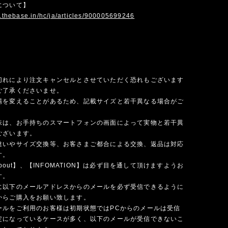
について】
p.thebase.in/hc/ja/articles/900005699246
切れにより注文キャンセルとさせていただく恐れもございます
ご了承くださいませ。
場を変えることがあるため、記載サイズと若干異なる場合がご
味は、お手持ちのスマートフォンの画面によって実物と若干異
ございます。
違いやサイズ交換等、お客さまご都合による交換、返品は対応
す。
 about】、【INFOMATION】は必ず目を通して頂けますようお
す。
に以下のメールアドレスからのメールを必ず受信できるように
からご購入をお願い致します。
ールをご利用のお客様は初期状態ではPCからのメールは受信
定になっているケースが多く、以下のメールが受信できないこ