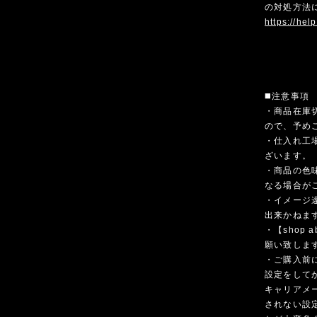
の対処方法
https://hel
◼️注意事項
・商品在庫
ので、予め
・仕入れ工
ざいます。
・商品の色
なる場合が
・イメージ
出来かねま
・【shop
願い致しま
・ご購入前
設定をして
キャリアメ
されない設