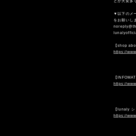
とが大変多
▼以下のメ
をお願いし
noreply@th
lunalyoffi
【shop ab
https://www
【INFOMA
https://www
【lunaly
https://www