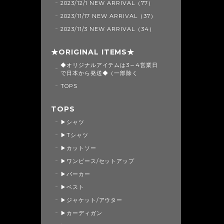
2023/12/1 NEW ARRIVAL（77）
2023/11/17 NEW ARRIVAL（37）
2023/11/3 NEW ARRIVAL（34）
★ORIGINAL ITEMS★
◆オリジナルアイテムは3～4営業日
で日本から発送◆（一部除く
TOPS
TOPS
▶シャツ
▶Tシャツ
▶カットソー
▶ワンピース/セットアップ
▶パーカー
▶ベスト
▶ジャケット/アウター
▶カーディガン