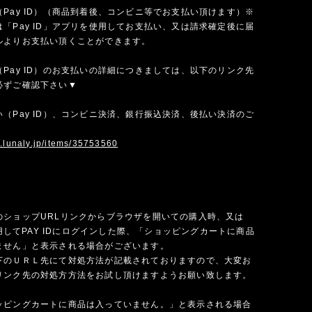
Pay ID）（商品到着後、コンビニ等でお支払い頂けます）※
「Pay ID」アプリを使用してお支払い、又は請求確定後に届
ルよりお支払い頂くことができます。
Pay ID）のお支払いの詳細につきましては、以下のリンク先
必ずご確認下さい▼
（Pay ID）、コンビニ決済、銀行振込決済、後払い決済のご
w.lunaly.jp/items/35753560
のショップURLリンクからブラウザを開いての購入時、又は
を使用してPAY IDにログインした際、「ショッピングカートに商品
ません」と表示される場合がございます。
下のＵＲＬ先にて対処方法が記載されておりますので、大変お
リンク先の対処方方法をお試し頂けますようお願い致します。
ッピングカートに商品は入っていません。」と表示される場合