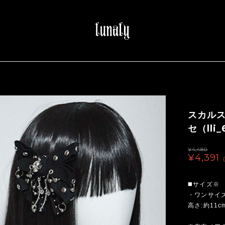
スカル
セ（lli_
¥4,480
¥4,391
◼️サイズ※
・ワンサイ
高さ:約11c