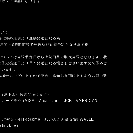
のセット商品になります
ついて
品は海外店舗より直接発送となる為、
1週間～3週間前後で発送及び到着予定となります※
については発送予定日から上記日数で順次発送となります。状
は予定発送日より早く発送となる場合もございますので予めご
さいませ。
る場合もございますので予めご承知おき頂けますようお願い致
法（以下よりお選び頂けます）
ード決済（VISA、Mastercard、JCB、AMERICAN
）
決済（NTTdocomo、auかんたん決済/au WALLET、
Y!mobile）