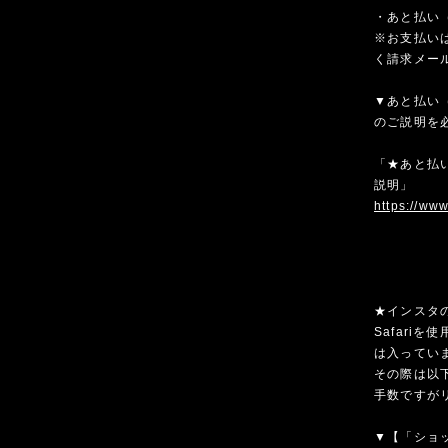
・あと払い（
※お支払いは
く請求メー
▼あと払い（
のご説明を
「★あと払い
説明」
https://ww
★インスタ
Safari
は入ってい
その際は以
手数ですが
▼【「ショ