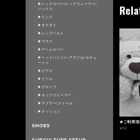
▶レッグカバー/レッグウォーマー/
Rela
ソックス
▶リング
▶ネクタイ
▶レッグベルト
▶マスク
▶アームカバー
▶ヘッドバンド/ヘアアクセ/カチュ
ーシャ
▶ピアス
▶ドール
▶グローブ
▶ネックウォーマー
▶マフラー/ストール
▶クッション
★ご利用頂
SHOES
¥50
SUBCULTURE SETUP