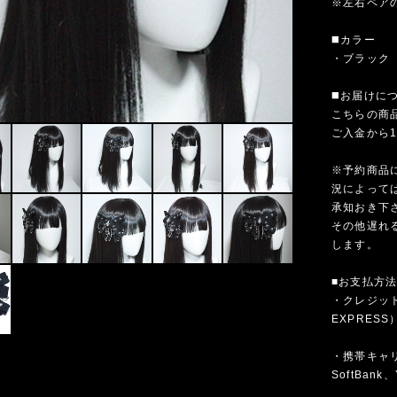
※左右ペア
◼️カラー
・ブラック
◼️お届けに
こちらの商
ご入金から
※予約商品
況によって
承知おき下
その他遅れ
します。
■お支払方
・クレジットカ
EXPRESS
・携帯キャリア
SoftBank、