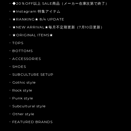
◆20％OFF以上 SALE商品（メーカー在庫次第で終了）
★Instagram 特集アイテム
★RANKING★ 8/4 UPDATE
★NEW ARRIVAL★毎月不定期更新（7月10日更新）
★ORIGINAL ITEMS★
TOPS
BOTTOMS
ACCESSORIES
SHOES
SUBCULTURE SETUP
Gothic style
Rock style
Punk style
Subcultural style
Other style
FEATURED BRANDS