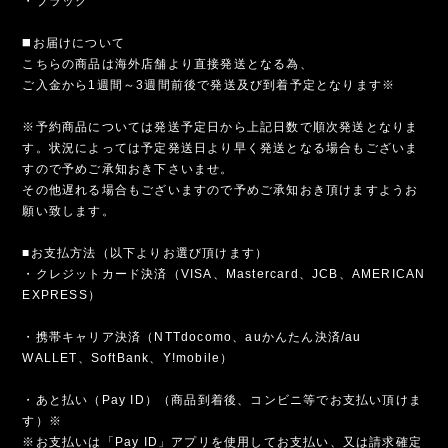
・ブラック
◼️お届けについて
こちらの商品は海外店舗より直接発送となる為、
ご入金から1週間～3週間前後で発送及び到着予定となります※
※予約商品については発送予定日から上記日数で順次発送となりま
す。状況によっては予定発送日より早く発送となる場合もございま
すので予めご承知おき下さいませ。
その他遅れる場合もございますので予めご承知おき頂けますようお
願い致します。
■お支払方法（以下よりお選び頂けます）
・クレジットカード決済（VISA、Mastercard、JCB、AMERICAN
EXPRESS）
・携帯キャリア決済（NTTdocomo、auかんたん決済/au
WALLET、SoftBank、Y!mobile）
・あと払い（Pay ID）（商品到着後、コンビニ等でお支払い頂けま
す）※
※お支払いは「Pay ID」アプリを使用してお支払い、又は請求確定