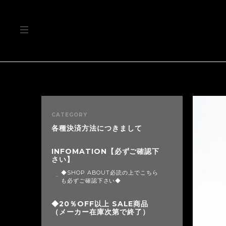
CATEGORY
各種決済方法につきまして
INFOMATION【必ずご確認下
さい】
◆SHOP ABOUT必読の上でこちら
も必ずご確認下さい◆
◆20％OFF以上 SALE商品
（メーカー在庫次第で終了）