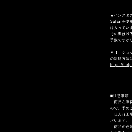
★インスタ
Safari
は入ってい
その際は以
手数ですが
▼【「ショ
の対処方法
https://hel
◼️注意事項
・商品在庫
ので、予め
・仕入れ工
ざいます。
・商品の色