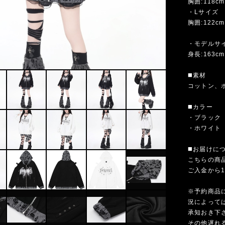
胸囲:118cm
・Lサイズ
胸囲:122cm
・モデルサ
身長:163cm
◼️素材
コットン、
◼️カラー
・ブラック
・ホワイト
◼️お届けに
こちらの商
ご入金から
※予約商品
況によって
承知おき下
その他遅れ