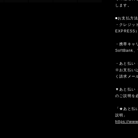
します。
■お支払方
・クレジットカ
EXPRESS
・携帯キャリア
SoftBank、
・あと払い（
※お支払いは
く請求メー
▼あと払い（
のご説明を
「★あと払い
説明」
https://ww