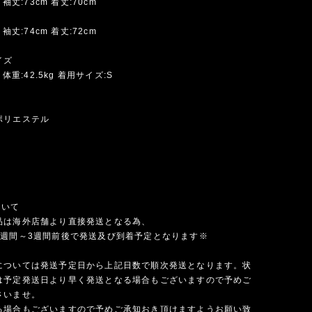
 袖丈:73cm 着丈:70cm
 袖丈:74cm 着丈:72cm
イズ
 体重:42.5kg 着用サイズ:S
ポリエステル
ついて
品は海外店舗より直接発送となる為、
1週間～3週間前後で発送及び到着予定となります※
については発送予定日から上記日数で順次発送となります。状
は予定発送日より早く発送となる場合もございますので予めご
さいませ。
る場合もございますので予めご承知おき頂けますようお願い致