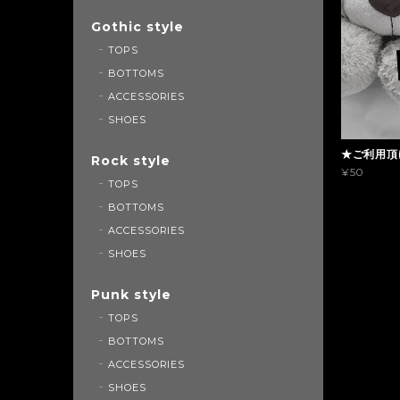
Gothic style
TOPS
BOTTOMS
ACCESSORIES
SHOES
★ご利用頂
Rock style
¥50
TOPS
BOTTOMS
ACCESSORIES
SHOES
Punk style
TOPS
BOTTOMS
ACCESSORIES
SHOES