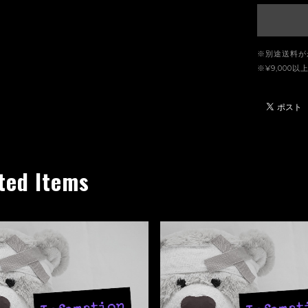
※別途送料が
※¥9,00
ted Items