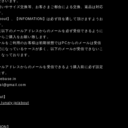
ございます。
違いやサイズ交換等、お客さまご都合による交換、返品は対応
す。
 about】、【INFOMATION】は必ず目を通して頂けますようお
す。
に以下のメールアドレスからのメールを必ず受信できるように
からご購入をお願い致します。
ールをご利用のお客様は初期状態ではPCからのメールは受信
定になっているケースが多く、以下のメールが受信できないこ
くなっております。
ールアドレスからのメールを受信できるよう購入前に必ず設定
ます。
ebase.in
cial@gmail.com
out】
.lunaly.jp/about
TION】