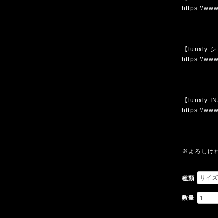
https://www
【lunaly
https://www
【lunaly 
https://www
※よろしけ
種類
数量