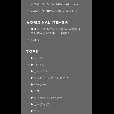
2023/11/17 NEW ARRIVAL（37）
2023/11/3 NEW ARRIVAL（34）
★ORIGINAL ITEMS★
◆オリジナルアイテムは3～4営業日
で日本から発送◆（一部除く
TOPS
TOPS
▶シャツ
▶Tシャツ
▶カットソー
▶ワンピース/セットアップ
▶パーカー
▶ベスト
▶ジャケット/アウター
▶カーディガン
▶ニット