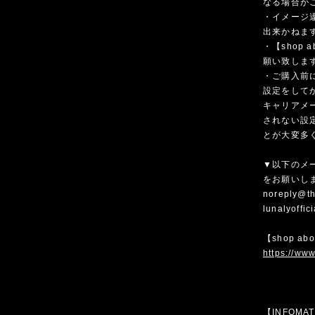
なる場合が
・イメージ
出来かねま
・【shop
願い致しま
・ご購入前
設定をして
キャリアメ
されない設
とが大変多
▼以下のメ
をお願いし
noreply@th
lunalyoffi
【shop ab
https://www
【INFOMA