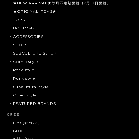
★NEW ARRIVAL★毎月不定期更新（7月10日更新）
★ORIGINAL ITEMS★
TOPS
BOTTOMS
ACCESSORIES
SHOES
SUBCULTURE SETUP
Gothic style
Rock style
Punk style
Subcultural style
Other style
FEATURED BRANDS
GUIDE
lunalyについて
BLOG