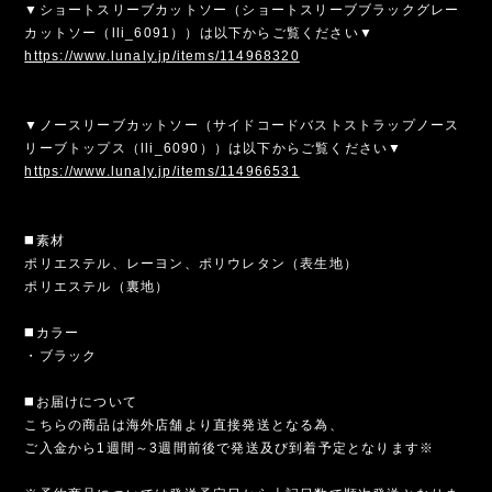
▼ショートスリーブカットソー（ショートスリーブブラックグレー
カットソー（lli_6091））は以下からご覧ください▼
https://www.lunaly.jp/items/114968320
▼ノースリーブカットソー（サイドコードバストストラップノース
リーブトップス（lli_6090））は以下からご覧ください▼
https://www.lunaly.jp/items/114966531
◼️素材
ポリエステル、レーヨン、ポリウレタン（表生地）
ポリエステル（裏地）
◼️カラー
・ブラック
◼️お届けについて
こちらの商品は海外店舗より直接発送となる為、
ご入金から1週間～3週間前後で発送及び到着予定となります※