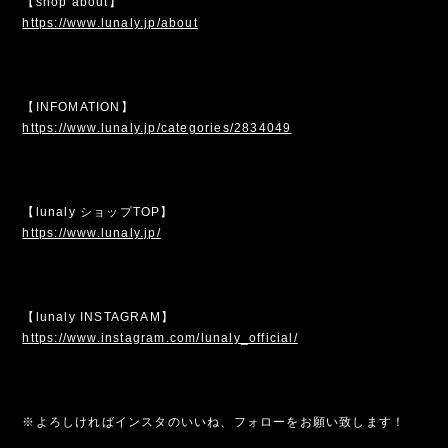
【shop about】
https://www.lunaly.jp/about
【INFOMATION】
https://www.lunaly.jp/categories/2834049
【lunaly ショップTOP】
https://www.lunaly.jp/
【lunaly INSTAGRAM】
https://www.instagram.com/lunaly_official/
※よろしければインスタのいいね、フォローをお願い致します！