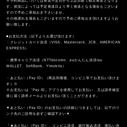
※予約商品については発送予定日から上記日数で順次発送となりま
す。状況によっては予定発送日より早く発送となる場合もございま
すので予めご承知おき下さいませ。
その他遅れる場合もございますので予めご承知おき頂けますようお
願い致します。
■お支払方法（以下よりお選び頂けます）
・クレジットカード決済（VISA、Mastercard、JCB、AMERICAN
EXPRESS）
・携帯キャリア決済（NTTdocomo、auかんたん決済/au
WALLET、SoftBank、Y!mobile）
・あと払い（Pay ID）（商品到着後、コンビニ等でお支払い頂けま
す）※
※お支払いは「Pay ID」アプリを使用してお支払い、又は請求確定
後に届く請求メールよりお支払い頂くことができます。
▼あと払い（Pay ID）のお支払いの詳細につきましては、以下のリ
ンク先のご説明を必ずご確認下さい▼
「★あと払い（Pay ID）、コンビニ決済、銀行振込決済、後払い決