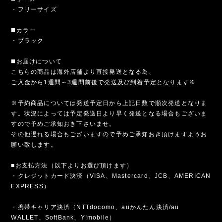
・フリーサイズ
◼️カラー
・ブラック
◼️お届けについて
こちらの商品は海外店舗より直接発送となる為、
ご入金から1週間～3週間前後で発送及び到着予定となります※
※予約商品については発送予定日から上記日数で順次発送となりま
す。状況によっては予定発送日より早く発送となる場合もございま
すので予めご承知おき下さいませ。
その他遅れる場合もございますので予めご承知おき頂けますようお
願い致します。
■お支払方法（以下よりお選び頂けます）
・クレジットカード決済（VISA、Mastercard、JCB、AMERICAN
EXPRESS）
・携帯キャリア決済（NTTdocomo、auかんたん決済/au
WALLET、SoftBank、Y!mobile）