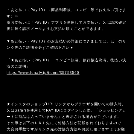
・あと払い（Pay ID）（商品到着後、コンビニ等でお支払い頂けま
す）※
※お支払いは「Pay ID」アプリを使用してお支払い、又は請求確定
後に届く請求メールよりお支払い頂くことができます。
▼あと払い（Pay ID）のお支払いの詳細につきましては、以下のリ
ンク先のご説明を必ずご確認下さい▼
「★あと払い（Pay ID）、コンビニ決済、銀行振込決済、後払い決
済のご説明」
https://www.lunaly.jp/items/35753560
★インスタのショップURLリンクからブラウザを開いての購入時、
又はSafariを使用してPAY IDにログインした際、「ショッピングカ
ートに商品は入っていません」と表示される場合がございます。
その際は以下のＵＲＬ先にて対処方法が記載されておりますので、
大変お手数ですがリンク先の対処方方法をお試し頂けますようお願