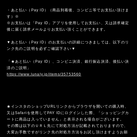
・あと払い（Pay ID）（商品到着後、コンビニ等でお支払い頂けま
す）※
※お支払いは「Pay ID」アプリを使用してお支払い、又は請求確定
後に届く請求メールよりお支払い頂くことができます。
▼あと払い（Pay ID）のお支払いの詳細につきましては、以下のリ
ンク先のご説明を必ずご確認下さい▼
「★あと払い（Pay ID）、コンビニ決済、銀行振込決済、後払い決
済のご説明」
https://www.lunaly.jp/items/35753560
★インスタのショップURLリンクからブラウザを開いての購入時、
又はSafariを使用してPAY IDにログインした際、「ショッピングカ
ートに商品は入っていません」と表示される場合がございます。
その際は以下のＵＲＬ先にて対処方法が記載されておりますので、
大変お手数ですがリンク先の対処方方法をお試し頂けますようお願