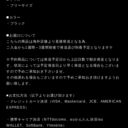
・フリーサイズ
◼️カラー
・ブラック
◼️お届けについて
こちらの商品は海外店舗より直接発送となる為、
ご入金から1週間～3週間前後で発送及び到着予定となります※
※予約商品については発送予定日から上記日数で順次発送となりま
す。状況によっては予定発送日より早く発送となる場合もございま
すので予めご承知おき下さいませ。
その他遅れる場合もございますので予めご承知おき頂けますようお
願い致します。
■お支払方法（以下よりお選び頂けます）
・クレジットカード決済（VISA、Mastercard、JCB、AMERICAN
EXPRESS）
・携帯キャリア決済（NTTdocomo、auかんたん決済/au
WALLET、SoftBank、Y!mobile）