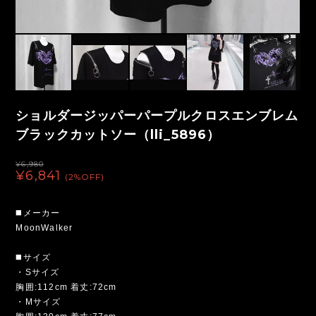
ショルダージッパーパープルクロスエンブレム
ブラックカットソー（lli_5896）
¥6,980
¥6,841
(2%OFF)
◼️メーカー
MoonWalker
◼️サイズ
・Sサイズ
胸囲:112cm 着丈:72cm
・Mサイズ