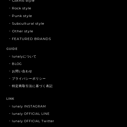
Gothic style
Rock style
Punk style
Subcultural style
Other style
FEATURED BRANDS
GUIDE
lunalyについて
BLOG
お問い合わせ
プライバシーポリシー
特定商取引法に基づく表記
LINK
lunaly INSTAGRAM
lunaly OFFICIAL LINE
lunaly OFFICIAL Twitter