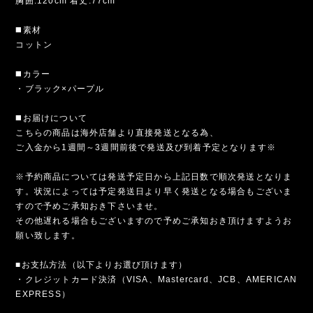
胸囲:120cm 着丈:77cm
◼️素材
コットン
◼️カラー
・ブラック×パープル
◼️お届けについて
こちらの商品は海外店舗より直接発送となる為、
ご入金から1週間～3週間前後で発送及び到着予定となります※
※予約商品については発送予定日から上記日数で順次発送となりま
す。状況によっては予定発送日より早く発送となる場合もございま
すので予めご承知おき下さいませ。
その他遅れる場合もございますので予めご承知おき頂けますようお
願い致します。
■お支払方法（以下よりお選び頂けます）
・クレジットカード決済（VISA、Mastercard、JCB、AMERICAN
EXPRESS）