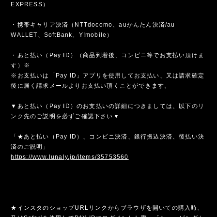
EXPRESS）
・携帯キャリア決済（NTTdocomo、auかんたん決済/au
WALLET、SoftBank、Y!mobile）
・あと払い（Pay ID）（商品到着後、コンビニ等でお支払い頂けま
す）※
※お支払いは「Pay ID」アプリを使用してお支払い、又は請求確定
後に届く請求メールよりお支払い頂くことができます。
▼あと払い（Pay ID）のお支払いの詳細につきましては、以下のリ
ンク先のご説明を必ずご確認下さい▼
「★あと払い（Pay ID）、コンビニ決済、銀行振込決済、後払い決
済のご説明」
https://www.lunaly.jp/items/35753560
★インスタのショップURLリンクからブラウザを開いての購入時、