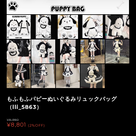
もふもふパピーぬいぐるみリュックバッグ
（lli_5863）
¥8,980
¥8,801
(2%OFF)