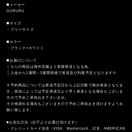
◼️メーカー
GURURU
◼️サイズ
・フリーサイズ
◼️カラー
・ブラック×ホワイト
◼️お届けについて
こちらの商品は海外店舗より直接発送となる為、
ご入金から1週間～3週間前後で発送及び到着予定となります※
※予約商品については発送予定日から上記日数で順次発送となりま
す。状況によっては予定発送日より早く発送となる場合もございま
すので予めご承知おき下さいませ。
その他遅れる場合もございますので予めご承知おき頂けますようお
願い致します。
■お支払方法（以下よりお選び頂けます）
・クレジットカード決済（VISA、Mastercard、JCB、AMERICAN