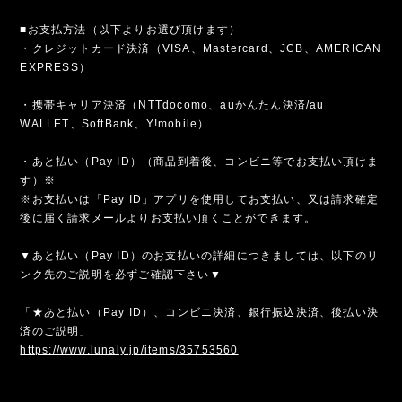
■お支払方法（以下よりお選び頂けます）
・クレジットカード決済（VISA、Mastercard、JCB、AMERICAN
EXPRESS）
・携帯キャリア決済（NTTdocomo、auかんたん決済/au
WALLET、SoftBank、Y!mobile）
・あと払い（Pay ID）（商品到着後、コンビニ等でお支払い頂けま
す）※
※お支払いは「Pay ID」アプリを使用してお支払い、又は請求確定
後に届く請求メールよりお支払い頂くことができます。
▼あと払い（Pay ID）のお支払いの詳細につきましては、以下のリ
ンク先のご説明を必ずご確認下さい▼
「★あと払い（Pay ID）、コンビニ決済、銀行振込決済、後払い決
済のご説明」
https://www.lunaly.jp/items/35753560