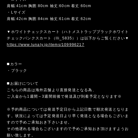
肩幅:41cm 胸囲:80cm 袖丈:60cm 着丈:60cm
・Lサイズ
肩幅:42cm 胸囲:84cm 袖丈:61cm 着丈:62cm
▼ホワイトチェックスカート（ハトメストラップブラックホワイト
チェックパンクスカート（lli_5835））は以下からご覧ください▼
https://www.lunaly.jp/items/109996217
◼️カラー
・ブラック
◼️お届けについて
こちらの商品は海外店舗より直接発送となる為、
ご入金から1週間～3週間前後で発送及び到着予定となります※
※予約商品については発送予定日から上記日数で順次発送となりま
す。状況によっては予定発送日より早く発送となる場合もございま
すので予めご承知おき下さいませ。
その他遅れる場合もございますので予めご承知おき頂けますようお
願い致します。