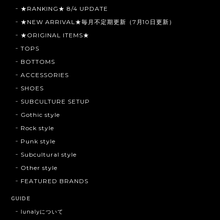
★RANKING★ 8/4 UPDATE
★NEW ARRIVAL★毎月不定期更新（7月10日更新）
★ORIGINAL ITEMS★
TOPS
BOTTOMS
ACCESSORIES
SHOES
SUBCULTURE SETUP
Gothic style
Rock style
Punk style
Subcultural style
Other style
FEATURED BRANDS
GUIDE
lunalyについて