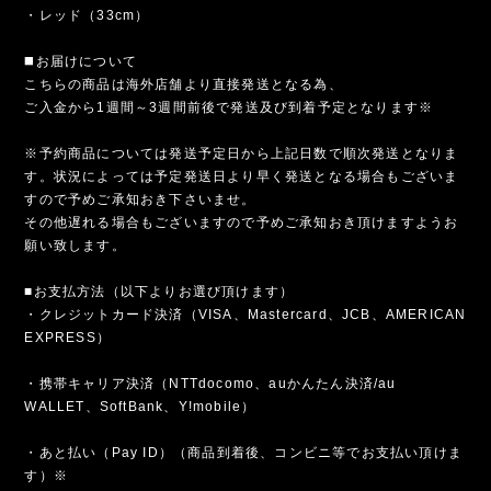
・レッド（33cm）
◼️お届けについて
こちらの商品は海外店舗より直接発送となる為、
ご入金から1週間～3週間前後で発送及び到着予定となります※
※予約商品については発送予定日から上記日数で順次発送となりま
す。状況によっては予定発送日より早く発送となる場合もございま
すので予めご承知おき下さいませ。
その他遅れる場合もございますので予めご承知おき頂けますようお
願い致します。
■お支払方法（以下よりお選び頂けます）
・クレジットカード決済（VISA、Mastercard、JCB、AMERICAN
EXPRESS）
・携帯キャリア決済（NTTdocomo、auかんたん決済/au
WALLET、SoftBank、Y!mobile）
・あと払い（Pay ID）（商品到着後、コンビニ等でお支払い頂けま
す）※