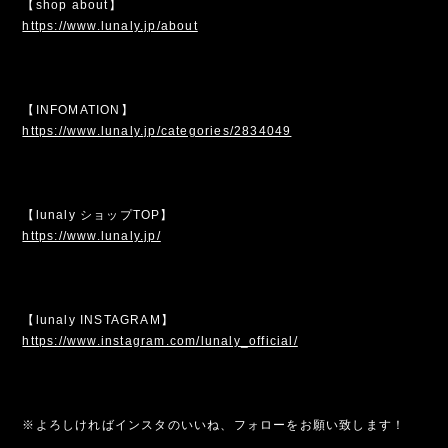
【shop about】
https://www.lunaly.jp/about
【INFOMATION】
https://www.lunaly.jp/categories/2834049
【lunaly ショップTOP】
https://www.lunaly.jp/
【lunaly INSTAGRAM】
https://www.instagram.com/lunaly_official/
※よろしければインスタのいいね、フォローをお願い致します！