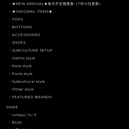
★NEW ARRIVAL★毎月不定期更新（7月10日更新）
★ORIGINAL ITEMS★
TOPS
BOTTOMS
ACCESSORIES
SHOES
SUBCULTURE SETUP
Gothic style
Rock style
Punk style
Subcultural style
Other style
FEATURED BRANDS
GUIDE
lunalyについて
BLOG