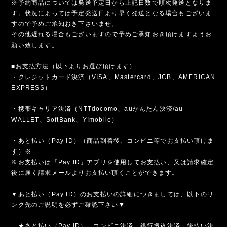
※予約商品については発送予定日から上記日数で順次発送となりま
す。状況によっては予定発送日より早く発送となる場合もございま
すので予めご承知おき下さいませ。
その他遅れる場合もございますので予めご承知おき頂けますようお
願い致します。
■お支払方法（以下よりお選び頂けます）
・クレジットカード決済（VISA、Mastercard、JCB、AMERICAN
EXPRESS）
・携帯キャリア決済（NTTdocomo、auかんたん決済/au
WALLET、SoftBank、Y!mobile）
・あと払い（Pay ID）（商品到着後、コンビニ等でお支払い頂けま
す）※
※お支払いは「Pay ID」アプリを使用してお支払い、又は請求確定
後に届く請求メールよりお支払い頂くことができます。
▼あと払い（Pay ID）のお支払いの詳細につきましては、以下のリ
ンク先のご説明を必ずご確認下さい▼
「★あと払い（Pay ID）、コンビニ決済、銀行振込決済、後払い決