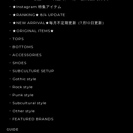
★Instagram 特集アイテム
★RANKING★ 8/4 UPDATE
★NEW ARRIVAL★毎月不定期更新（7月10日更新）
★ORIGINAL ITEMS★
TOPS
BOTTOMS
ACCESSORIES
SHOES
SUBCULTURE SETUP
Gothic style
Rock style
Punk style
Subcultural style
Other style
FEATURED BRANDS
GUIDE