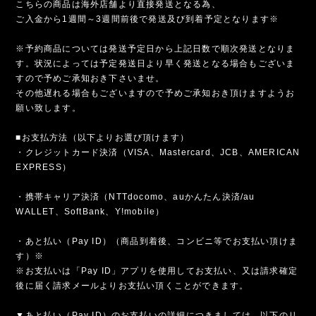
こちらの商品は海外店舗より直接発送となる為、
ご入金から1週間～3週間前後で発送及び到着予定となります※
※予約商品については発送予定日から上記日数で順次発送となりま
す。状況によっては予定発送日より早く発送となる場合もございま
すので予めご承知おき下さいませ。
その他遅れる場合もございますので予めご承知おき頂けますようお
願い致します。
■お支払方法（以下よりお選び頂けます）
・クレジットカード決済（VISA、Mastercard、JCB、AMERICAN
EXPRESS）
・携帯キャリア決済（NTTdocomo、auかんたん決済/au
WALLET、SoftBank、Y!mobile）
・あと払い（Pay ID）（商品到着後、コンビニ等でお支払い頂けま
す）※
※お支払いは「Pay ID」アプリを使用してお支払い、又は請求確定
後に届く請求メールよりお支払い頂くことができます。
▼あと払い（Pay ID）のお支払いの詳細につきましては、以下のリ