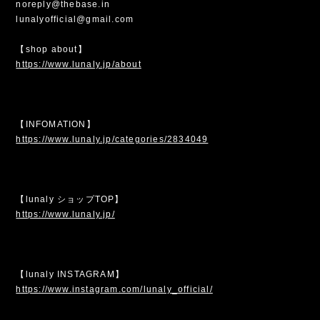
noreply@thebase.in
lunalyofficial@gmail.com
【shop about】
https://www.lunaly.jp/about
【INFOMATION】
https://www.lunaly.jp/categories/2834049
【lunaly ショップTOP】
https://www.lunaly.jp/
【lunaly INSTAGRAM】
https://www.instagram.com/lunaly_official/