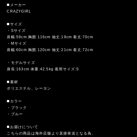
◼️メーカー
CRAZYGIRL
◼️サイズ
・Sサイズ
肩幅:59cm 胸囲:116cm 袖丈:19cm 着丈:70cm
・Mサイズ
肩幅:60cm 胸囲:120cm 袖丈:21cm 着丈:72cm
・モデルサイズ
身長:163cm 体重:42.5kg 着用サイズ:S
◼️素材
ポリエステル、レーヨン
◼️カラー
・ブラック
・ブルー
◼️お届けについて
こちらの商品は海外店舗より直接発送となる為、