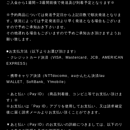
ご入金から1週間～3週間前後で発送及び到着予定となります※
※予約商品については発送予定日から上記日数で順次発送となりま
す。状況によっては予定発送日より早く発送となる場合もございま
すので予めご承知おき下さいませ。
その他遅れる場合もございますので予めご承知おき頂けますようお
願い致します。
■お支払方法（以下よりお選び頂けます）
・クレジットカード決済（VISA、Mastercard、JCB、AMERICAN
EXPRESS）
・携帯キャリア決済（NTTdocomo、auかんたん決済/au
WALLET、SoftBank、Y!mobile）
・あと払い（Pay ID）（商品到着後、コンビニ等でお支払い頂けま
す）※
※お支払いは「Pay ID」アプリを使用してお支払い、又は請求確定
後に届く請求メールよりお支払い頂くことができます。
▼あと払い（Pay ID）のお支払いの詳細につきましては、以下のリ