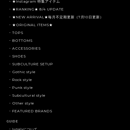
★Instagram 特集アイテム
★RANKING★ 8/4 UPDATE
★NEW ARRIVAL★毎月不定期更新（7月10日更新）
★ORIGINAL ITEMS★
TOPS
BOTTOMS
ACCESSORIES
SHOES
SUBCULTURE SETUP
Gothic style
Rock style
Punk style
Subcultural style
Other style
FEATURED BRANDS
GUIDE
lunalyについて