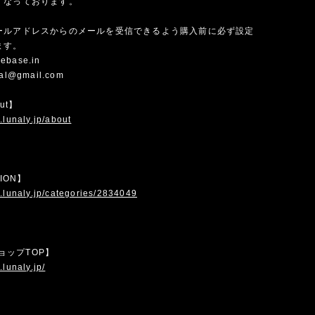
くなっております。
ールアドレスからのメールを受信できるよう購入前に必ず設定
ます。
ebase.in
cial@gmail.com
out】
.lunaly.jp/about
TION】
.lunaly.jp/categories/2834049
 ショップTOP】
.lunaly.jp/