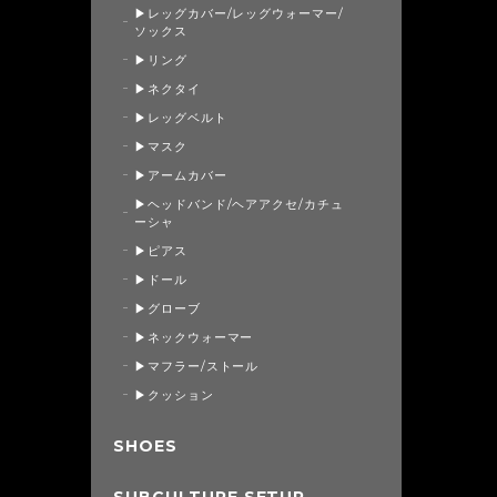
▶レッグカバー/レッグウォーマー/
ソックス
▶リング
▶ネクタイ
▶レッグベルト
▶マスク
▶アームカバー
▶ヘッドバンド/ヘアアクセ/カチュ
ーシャ
▶ピアス
▶ドール
▶グローブ
▶ネックウォーマー
▶マフラー/ストール
▶クッション
SHOES
SUBCULTURE SETUP