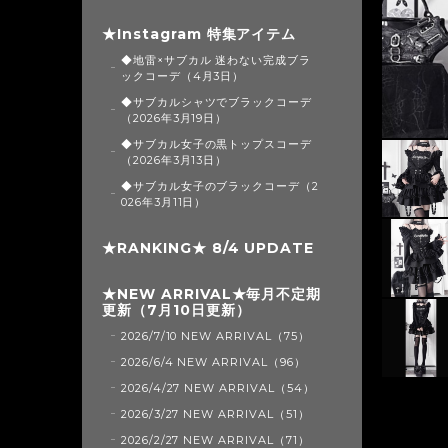
★Instagram 特集アイテム
◆地雷×サブカル 迷わない完成ブラ
ックコーデ（4月3日）
◆サブカルシャツでブラックコーデ
（2026年3月19日）
◆サブカル女子の黒トップスコーデ
（2026年3月13日）
◆サブカル女子のブラックコーデ（2
026年3月11日）
★RANKING★ 8/4 UPDATE
★NEW ARRIVAL★毎月不定期
更新（7月10日更新）
2026/7/10 NEW ARRIVAL（75）
2026/6/4 NEW ARRIVAL（96）
2026/4/27 NEW ARRIVAL（54）
2026/3/27 NEW ARRIVAL（51）
2026/2/27 NEW ARRIVAL（71）