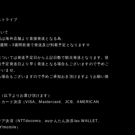
ストライプ
ついて
品は海外店舗より直接発送となる為、
1週間～3週間前後で発送及び到着予定となります※
については発送予定日から上記日数で順次発送となります。状
は予定発送日より早く発送となる場合もございますので予めご
さいませ。
る場合もございますので予めご承知おき頂けますようお願い致
法（以下よりお選び頂けます）
ード決済（VISA、Mastercard、JCB、AMERICAN
）
決済（NTTdocomo、auかんたん決済/au WALLET、
Y!mobile）