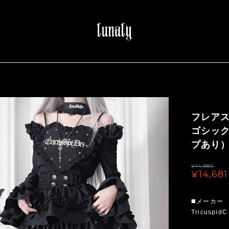
フレア
ゴシッ
プあり）（
¥14,980
¥14,681
◼️メーカー
TricuspidC