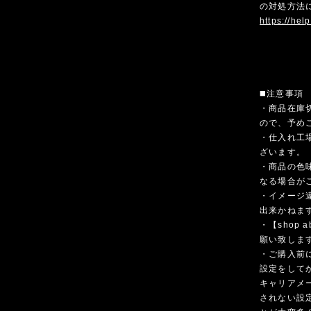
の対処方法
https://hel
◼️注意事項
・商品在庫
ので、予め
・仕入れ工
ざいます。
・商品の色
なる場合が
・イメージ
出来かねま
・【shop
願い致しま
・ご購入前
設定をして
キャリアメ
されない設