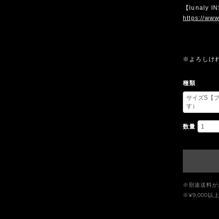
【lunaly 
https://www
※よろしけ
種類
数量
※別途送料が
※¥9,00