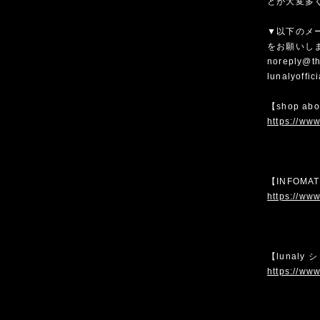
とが大変多
▼以下のメ
をお願いし
noreply@th
lunalyoffi
【shop ab
https://www
【INFOMA
https://www
【lunaly
https://www