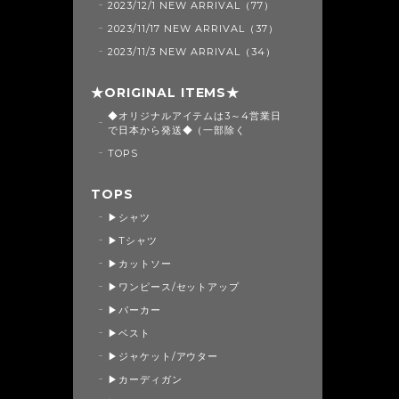
2023/12/1 NEW ARRIVAL（77）
2023/11/17 NEW ARRIVAL（37）
2023/11/3 NEW ARRIVAL（34）
★ORIGINAL ITEMS★
◆オリジナルアイテムは3～4営業日
で日本から発送◆（一部除く
TOPS
TOPS
▶シャツ
▶Tシャツ
▶カットソー
▶ワンピース/セットアップ
▶パーカー
▶ベスト
▶ジャケット/アウター
▶カーディガン