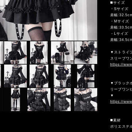
◼️サイズ
・Sサイズ
肩幅:32.5c
・Mサイズ
肩幅:33.5c
・Lサイズ
肩幅:34.5c
▼ストライ
スリーブワン
https://ww
▼ブラック
リーブワンピ
▼
https://ww
◼️素材
ポリエステ