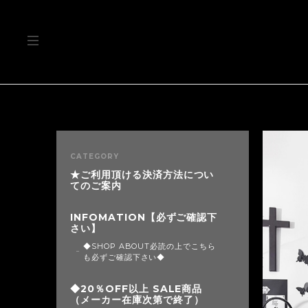
CATEGORY
★ご利用頂ける決済方法につい
てのご案内
INFOMATION【必ずご確認下
さい】
◆SHOP ABOUT必読の上でこちら
も必ずご確認下さい◆
◆20％OFF以上 SALE商品
（メーカー在庫次第で終了）