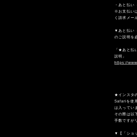
・あと払い（
※お支払いは
く請求メー
▼あと払い（
のご説明を
「★あと払い
説明」
https://ww
★インスタ
Safari
は入ってい
その際は以
手数ですが
▼【「ショ