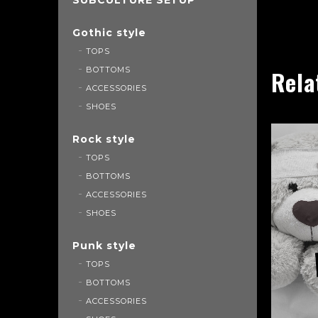
Gothic style
TOPS
BOTTOMS
Rela
ACCESSORIES
SHOES
Rock style
TOPS
BOTTOMS
ACCESSORIES
SHOES
Punk style
TOPS
BOTTOMS
ACCESSORIES