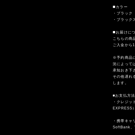
◼️カラー
・ブラック
・ブラック
◼️お届けに
こちらの商
ご入金から
※予約商品
況によって
承知おき下
その他遅れ
します。
■お支払方
・クレジットカ
EXPRESS
・携帯キャリア
SoftBank、