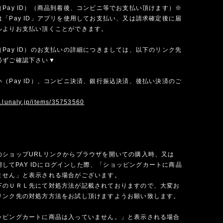
Pay ID）（商品到着後、コンビニ等でお支払い頂けます）※
「Pay ID」アプリを使用してお支払い、又は請求確定後に届
ルよりお支払い頂くことができます。
Pay ID）のお支払いの詳細につきましては、以下のリンク先
必ずご確認下さい▼
（Pay ID）、コンビニ決済、銀行振込決済、後払い決済のご
w.lunaly.jp/items/35753560
のショップURLリンクからブラウザを開いての購入時、又は
を使用してPAY IDにログインした際、「ショッピングカートに商品
ません」と表示される場合がございます。
下のＵＲＬ先にて対処方法が記載されておりますので、大変お
リンク先の対処方方法をお試し頂けますようお願い致します。
ッピングカートに商品は入っていません。」と表示される場合