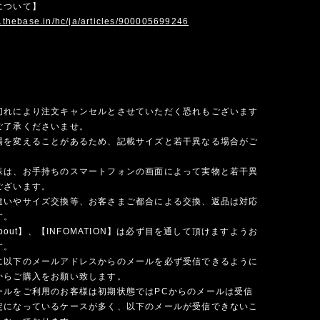
について】
p.thebase.in/hc/ja/articles/900005699246
切れにより注文キャンセルとさせていただく恐れもございます
ご了承くださいませ。
場を変えることがあるため、記載サイズと若干異なる場合がご
味は、お手持ちのスマートフォンの画面によって実物と若干異
ございます。
違いやサイズ交換等、お客さまご都合による交換、返品は対応
す。
 about】、【INFOMATION】は必ず目を通して頂けますようお
す。
に以下のメールアドレスからのメールを必ず受信できるように
からご購入をお願い致します。
ールをご利用のお客様は初期状態ではPCからのメールは受信
定になっているケースが多く、以下のメールが受信できないこ