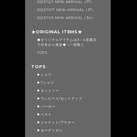
2023/12/1 NEW ARRIVAL（77）
2023/11/17 NEW ARRIVAL（37）
2023/11/3 NEW ARRIVAL（34）
★ORIGINAL ITEMS★
◆オリジナルアイテムは3～4営業日
で日本から発送◆（一部除く
TOPS
TOPS
▶シャツ
▶Tシャツ
▶カットソー
▶ワンピース/セットアップ
▶パーカー
▶ベスト
▶ジャケット/アウター
▶カーディガン