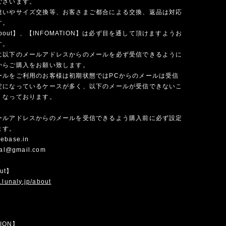
ございます。
違いやサイズ交換等、お客さまご都合による交換、返品は対応
す。
 about】、【INFOMATION】は必ず目を通して頂けますようお
す。
に以下のメールアドレスからのメールを必ず受信できるように
からご購入をお願い致します。
ールをご利用のお客様は初期状態ではPCからのメールは受信
定になっているケースが多く、以下のメールが受信できないこ
くなっております。
ールアドレスからのメールを受信できるよう購入前に必ず設定
ます。
ebase.in
cial@gmail.com
out】
.lunaly.jp/about
TION】