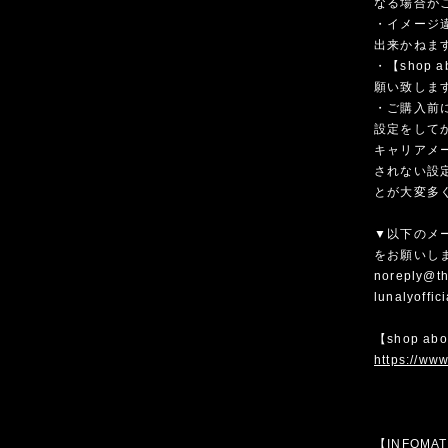
なる場合が
・イメージ
出来かねま
・【shop
願い致しま
・ご購入前
設定をして
キャリアメ
されない設
とが大変多
▼以下のメ
をお願いし
noreply@th
lunalyoffi
【shop ab
https://www
【INFOMA