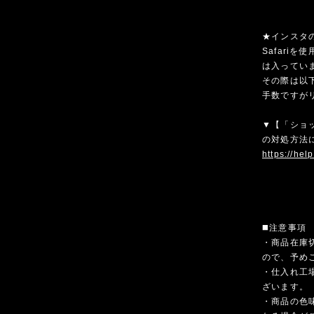
★インスタ
Safari
は入ってい
その際は以
手数ですが
▼【「ショ
の対処方法
https://hel
◼️注意事項
・商品在庫
ので、予め
・仕入れ工
ざいます。
・商品の色