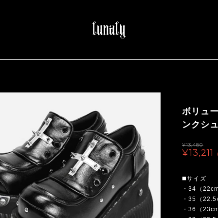
ボリュ
ンクシュー
¥13,480
¥13,211
◼️サイズ
・34（22c
・35（22.
・36（23c