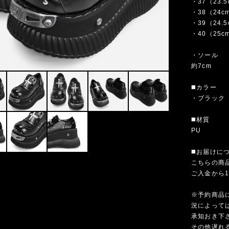
・37（23.
・38（24c
・39（24.
・40（25c
・ソール
約7cm
◼️カラー
・ブラック
◼️材質
PU
◼️お届けに
こちらの商
ご入金から
※予約商品
況によって
承知おき下
その他遅れ