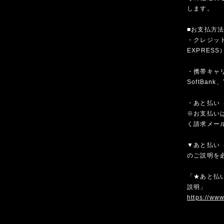
します。
■お支払方
・クレジットカ
EXPRESS
・携帯キャリア
SoftBank、
・あと払い（
※お支払いは
く請求メー
▼あと払い（
のご説明を
「★あと払い
説明」
https://ww