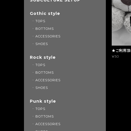
Gothic style
TOPS
BOTTOMS
ACCESSORIES
SHOES
★ご利用頂
¥50
Rock style
TOPS
BOTTOMS
ACCESSORIES
SHOES
Punk style
TOPS
BOTTOMS
ACCESSORIES