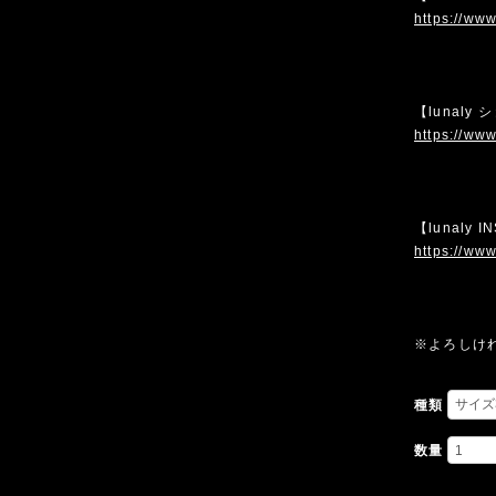
https://www
【lunaly
https://www
【lunaly 
https://www
※よろしけ
種類
数量