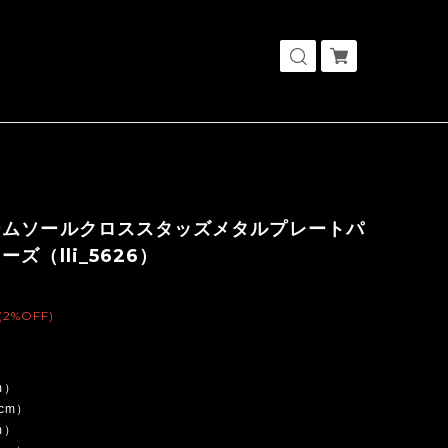
ームソールクロススタッズメタルプレートパ
ズ（lli_5626）
(2%OFF)
m）
5cm）
m）