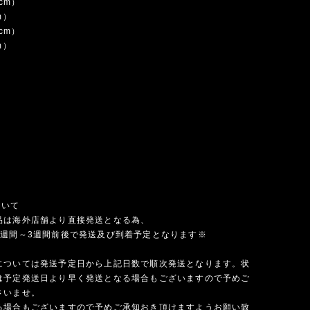
5cm）
m）
5cm）
m）
ついて
品は海外店舗より直接発送となる為、
1週間～3週間前後で発送及び到着予定となります※
については発送予定日から上記日数で順次発送となります。状
は予定発送日より早く発送となる場合もございますので予めご
さいませ。
る場合もございますので予めご承知おき頂けますようお願い致