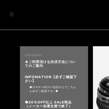
CATEGORY
★ご利用頂ける決済方法につい
てのご案内
INFOMATION【必ずご確認下
さい】
◆SHOP ABOUT必読の上でこちら
も必ずご確認下さい◆
◆20％OFF以上 SALE商品
（メーカー在庫次第で終了）