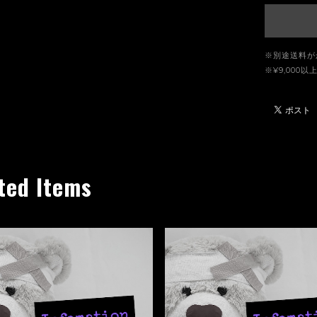
※別途送料が
※¥9,00
ted Items