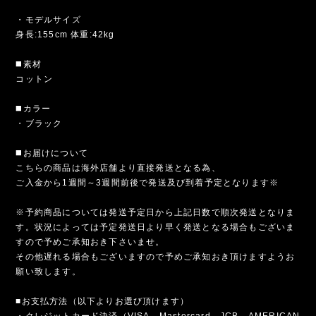
・モデルサイズ
身長:155cm 体重:42kg
◼️素材
コットン
◼️カラー
・ブラック
◼️お届けについて
こちらの商品は海外店舗より直接発送となる為、
ご入金から1週間～3週間前後で発送及び到着予定となります※
※予約商品については発送予定日から上記日数で順次発送となりま
す。状況によっては予定発送日より早く発送となる場合もございま
すので予めご承知おき下さいませ。
その他遅れる場合もございますので予めご承知おき頂けますようお
願い致します。
■お支払方法（以下よりお選び頂けます）
・クレジットカード決済（VISA、Mastercard、JCB、AMERICAN