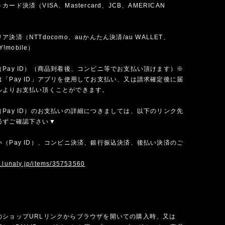
ード決済（VISA、Mastercard、JCB、AMERICAN
）
決済（NTTdocomo、auかんたん決済/au WALLET、
Y!mobile）
Pay ID）（商品到着後、コンビニ等でお支払い頂けます）※
「Pay ID」アプリを使用してお支払い、又は請求確定後に届
ルよりお支払い頂くことができます。
Pay ID）のお支払いの詳細につきましては、以下のリンク先
必ずご確認下さい▼
（Pay ID）、コンビニ決済、銀行振込決済、後払い決済のご
w.lunaly.jp/items/35753560
のショップURLリンクからブラウザを開いての購入時、又は