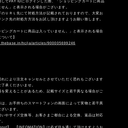
を使用してPAY IDにログインした際、「ショッピングカートに商品
ません」と表示される場合がございます。
下のＵＲＬ先にて対処方法が記載されておりますので、大変お
リンク先の対処方方法をお試し頂けますようお願い致します。
ッピングカートに商品は入っていません。」と表示される場合
について】
p.thebase.in/hc/ja/articles/900005699246
切れにより注文キャンセルとさせていただく恐れもございます
ご了承くださいませ。
場を変えることがあるため、記載サイズと若干異なる場合がご
味は、お手持ちのスマートフォンの画面によって実物と若干異
ございます。
違いやサイズ交換等、お客さまご都合による交換、返品は対応
す。
 about】、【INFOMATION】は必ず目を通して頂けますようお