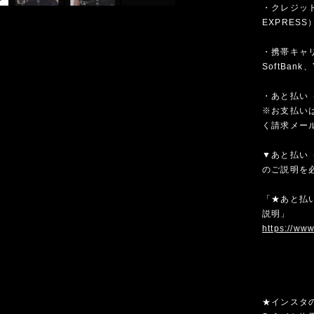
・クレジットカ
EXPRESS
・携帯キャリア
SoftBank、
・あと払い（
※お支払いは
く請求メー
▼あと払い（
のご説明を
「★あと払い
説明」
https://ww
★インスタ