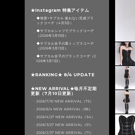
★Instagram 特集アイテム
◆地雷×サブカル 迷わない完成ブラ
ックコーデ（4月3日）
◆サブカルシャツでブラックコーデ
（2026年3月19日）
◆サブカル女子の黒トップスコーデ
（2026年3月13日）
◆サブカル女子のブラックコーデ（2
026年3月11日）
★RANKING★ 8/4 UPDATE
★NEW ARRIVAL★毎月不定期
更新（7月10日更新）
2026/7/10 NEW ARRIVAL（75）
2026/6/4 NEW ARRIVAL（96）
2026/4/27 NEW ARRIVAL（54）
2026/3/27 NEW ARRIVAL（51）
2026/2/27 NEW ARRIVAL（71）