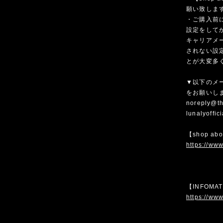
願い致しま
・ご購入前
設定をして
キャリアメ
されない設
とが大変多
▼以下のメ
をお願いし
noreply@th
lunalyoffi
【shop ab
https://www
【INFOMA
https://www