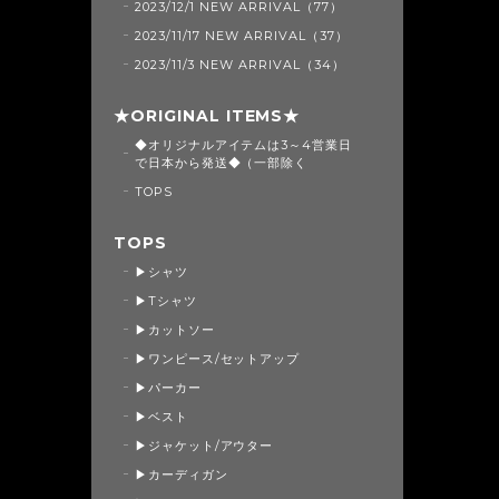
2023/12/1 NEW ARRIVAL（77）
2023/11/17 NEW ARRIVAL（37）
2023/11/3 NEW ARRIVAL（34）
★ORIGINAL ITEMS★
◆オリジナルアイテムは3～4営業日
で日本から発送◆（一部除く
TOPS
TOPS
▶シャツ
▶Tシャツ
▶カットソー
▶ワンピース/セットアップ
▶パーカー
▶ベスト
▶ジャケット/アウター
▶カーディガン