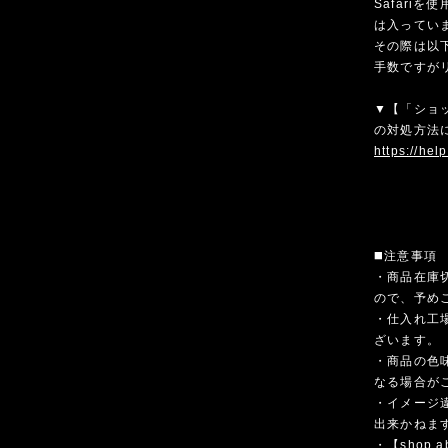
Safari
は入ってい
その際は以
手数ですが
▼【「ショ
の対処方法
https://hel
◼️注意事項
・商品在庫
ので、予め
・仕入れ工
ざいます。
・商品の色
なる場合が
・イメージ
出来かねま
・【shop