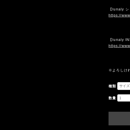
【lunaly
https://www
【lunaly 
https://www
※よろしけ
種類
数量