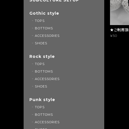
Gothic style
TOPS
BOTTOMS
★ご利用頂
¥50
ACCESSORIES
SHOES
Rock style
TOPS
BOTTOMS
ACCESSORIES
SHOES
Punk style
TOPS
BOTTOMS
ACCESSORIES