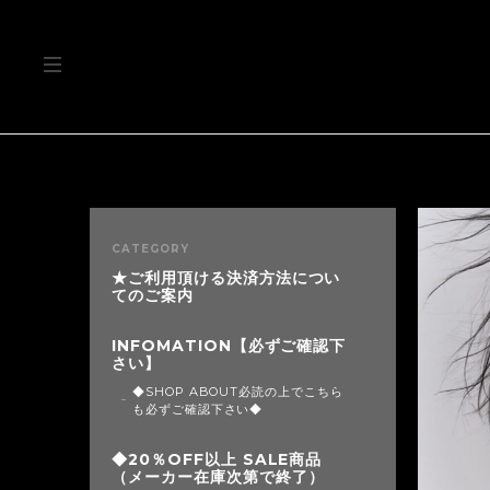
CATEGORY
★ご利用頂ける決済方法につい
てのご案内
INFOMATION【必ずご確認下
さい】
◆SHOP ABOUT必読の上でこちら
も必ずご確認下さい◆
◆20％OFF以上 SALE商品
（メーカー在庫次第で終了）