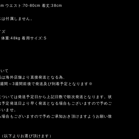
cm ウエスト:70-80cm 着丈:38cm
スは付属しません。
イズ
m 体重:48kg 着用サイズ:S
ついて
品は海外店舗より直接発送となる為、
1週間～3週間前後で発送及び到着予定となります※
については発送予定日から上記日数で順次発送となります。状
は予定発送日より早く発送となる場合もございますので予めご
さいませ。
る場合もございますので予めご承知おき頂けますようお願い致
法（以下よりお選び頂けます）