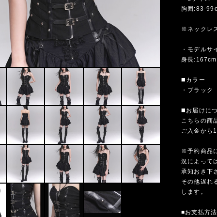
胸囲:83-99
※ネックレ
・モデルサ
身長:167c
◼️カラー
・ブラック
◼️お届けに
こちらの商
ご入金から
※予約商品
況によって
承知おき下
その他遅れ
します。
■お支払方