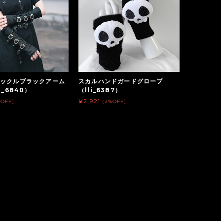
ックルブラックアーム
スカルハンドガードグローブ
i_6840）
（lli_6387）
¥2,921
%OFF)
(2%OFF)