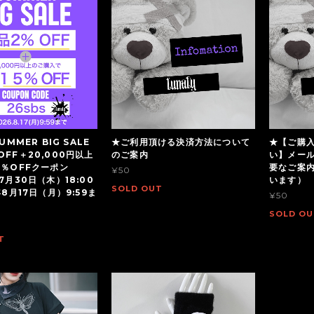
UMMER BIG SALE
★ご利用頂ける決済方法について
★【ご購
OFF＋20,000円以上
のご案内
い】メー
5％OFFクーポン
要なご案
¥50
7月30日（木）18:00
います）
SOLD OUT
年8月17日（月）9:59ま
¥50
SOLD OU
T