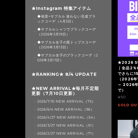
★Instagram 特集アイテム
◆地雷×サブカル 迷わない完成ブラ
ックコーデ（4月3日）
◆サブカルシャツでブラックコーデ
（2026年3月19日）
◆サブカル女子の黒トップスコーデ
（2026年3月13日）
◆サブカル女子のブラックコーデ（2
026年3月11日）
★2026 S
｜全品2％
でさらに1
★RANKING★ 8/4 UPDATE
（2026年
～ 2026
★NEW ARRIVAL★毎月不定期
で）
更新（7月10日更新）
¥50
2026/7/10 NEW ARRIVAL（75）
SOLD OU
2026/6/4 NEW ARRIVAL（96）
2026/4/27 NEW ARRIVAL（54）
2026/3/27 NEW ARRIVAL（51）
2026/2/27 NEW ARRIVAL（71）