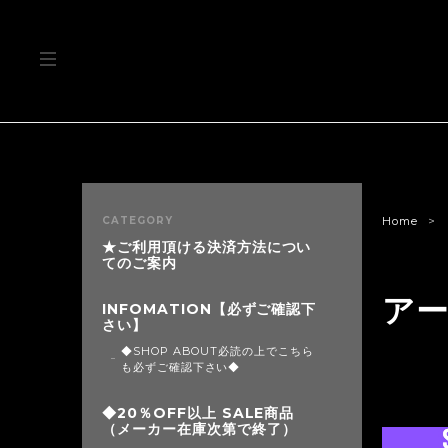
CATEGORY
Home
★ご利用頂ける決済方法につい
てのご案内
ア
INFOMATION【必ずご確認下
さい】
◆SHOP ABOUT必読の上でこちら
も必ずご確認下さい◆
◆20％OFF以上 SALE商品
（メーカー在庫次第で終了）