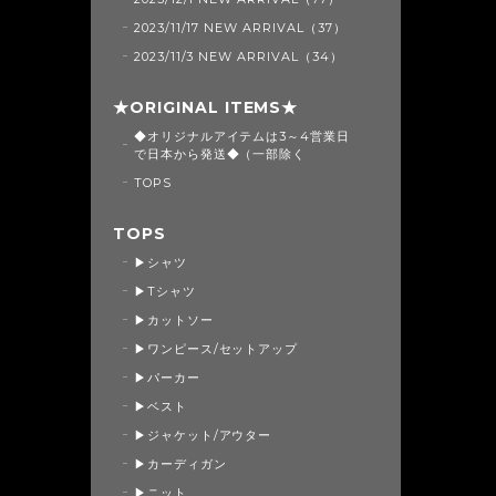
2023/11/17 NEW ARRIVAL（37）
2023/11/3 NEW ARRIVAL（34）
★ORIGINAL ITEMS★
◆オリジナルアイテムは3～4営業日
で日本から発送◆（一部除く
TOPS
TOPS
▶シャツ
▶Tシャツ
▶カットソー
▶ワンピース/セットアップ
▶パーカー
▶ベスト
▶ジャケット/アウター
▶カーディガン
▶ニット