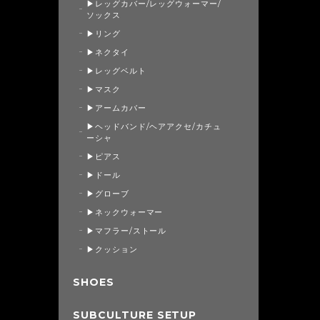
▶レッグカバー/レッグウォーマー/
ソックス
▶リング
▶ネクタイ
▶レッグベルト
▶マスク
▶アームカバー
▶ヘッドバンド/ヘアアクセ/カチュ
ーシャ
▶ピアス
▶ドール
▶グローブ
▶ネックウォーマー
▶マフラー/ストール
▶クッション
SHOES
SUBCULTURE SETUP