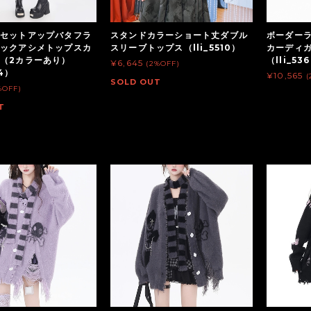
セットアップバタフラ
スタンドカラーショート丈ダブル
ボーダー
ックアシメトップスカ
スリーブトップス（lli_5510）
カーディ
（2カラーあり）
（lli_53
¥6,645
(2%OFF)
04）
¥10,565
(
SOLD OUT
%OFF)
T