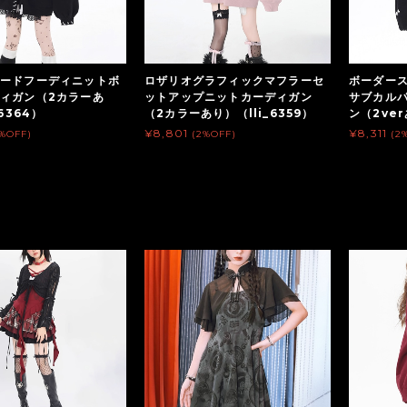
ードフーディニットボ
ロザリオグラフィックマフラーセ
ボーダー
ィガン（2カラーあ
ットアップニットカーディガン
サブカル
_6364）
（2カラーあり）（lli_6359）
ン（2ver
¥8,801
¥8,311
2%OFF)
(2%OFF)
(2