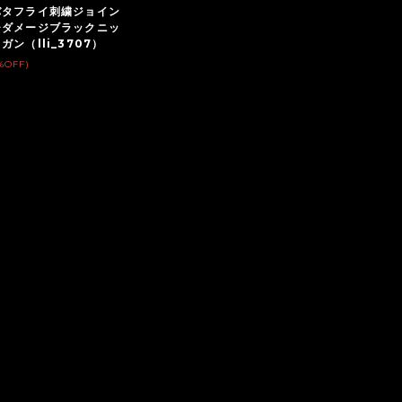
バタフライ刺繍ジョイン
チダメージブラックニッ
ン（lli_3707）
%OFF)