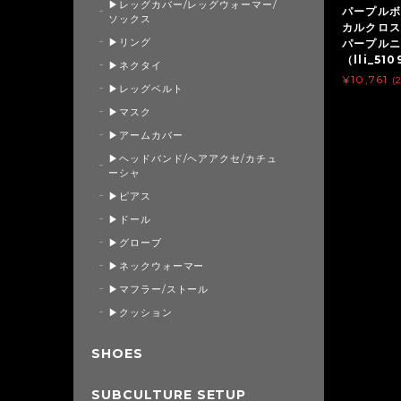
▶レッグカバー/レッグウォーマー/
パープルボ
ソックス
カルクロス
▶リング
パープル
（lli_51
▶ネクタイ
¥10,761
(
▶レッグベルト
▶マスク
▶アームカバー
▶ヘッドバンド/ヘアアクセ/カチュ
ーシャ
▶ピアス
▶ドール
▶グローブ
▶ネックウォーマー
▶マフラー/ストール
▶クッション
SHOES
SUBCULTURE SETUP