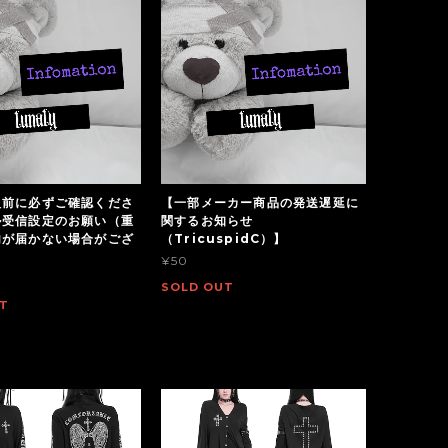
入前に必ずご確認くださ
【一部メーカー商品の発送遅延に
ル受信設定のお願い（重
関するお知らせ
内が届かない場合がござ
（TricuspidC）】
¥50
SOLD OUT
T