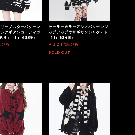
スリーブスターパターン
セーラーカラーアシメパターンジ
パンクボタンカーディガ
ップアップウサギサンジャケット
あり）（lli_6339）
（lli_6348）
¥13,211
%OFF)
(2%OFF)
SOLD OUT