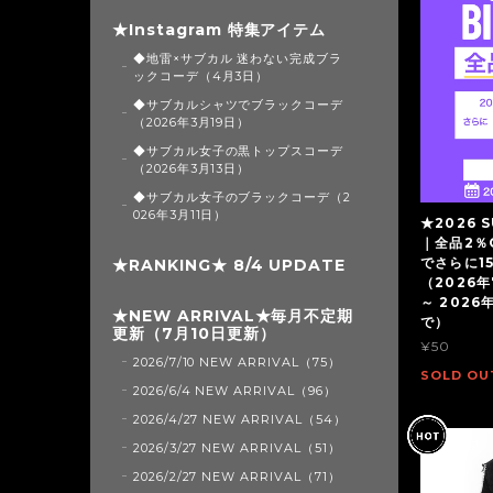
★Instagram 特集アイテム
◆地雷×サブカル 迷わない完成ブラ
ックコーデ（4月3日）
◆サブカルシャツでブラックコーデ
（2026年3月19日）
◆サブカル女子の黒トップスコーデ
（2026年3月13日）
◆サブカル女子のブラックコーデ（2
026年3月11日）
★2026 S
｜全品2％
でさらに1
★RANKING★ 8/4 UPDATE
（2026年
～ 2026
★NEW ARRIVAL★毎月不定期
で）
更新（7月10日更新）
¥50
2026/7/10 NEW ARRIVAL（75）
SOLD OU
2026/6/4 NEW ARRIVAL（96）
2026/4/27 NEW ARRIVAL（54）
2026/3/27 NEW ARRIVAL（51）
2026/2/27 NEW ARRIVAL（71）