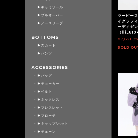
▶キャミソール
▶プルオーバー
ツーピース
イグラフィ
▶ノースリーブ
ーディガン
（lli_61
BOTTOMS
¥7,821
(2
▶スカート
SOLD OU
▶パンツ
ACCESSORIES
▶バッグ
▶チョーカー
▶ベルト
▶ネックレス
▶ブレスレット
▶ブローチ
▶キャップ/ハット
▶チェーン