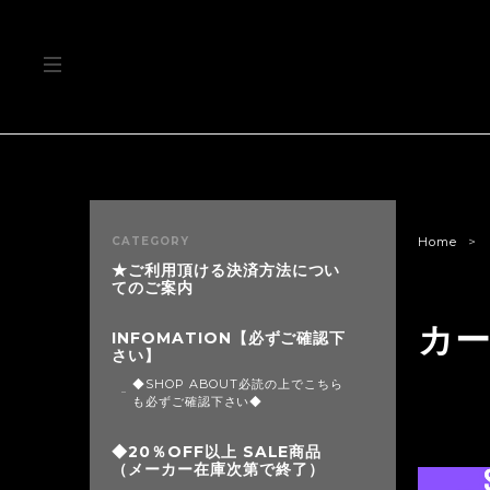
CATEGORY
Home
★ご利用頂ける決済方法につい
てのご案内
カ
INFOMATION【必ずご確認下
さい】
◆SHOP ABOUT必読の上でこちら
も必ずご確認下さい◆
◆20％OFF以上 SALE商品
（メーカー在庫次第で終了）