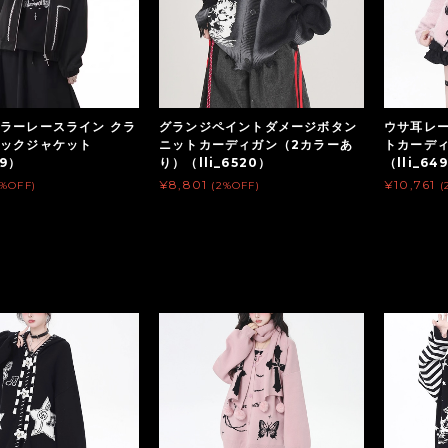
ラーレースライン クラ
グランジペイントダメージボタン
ウサ耳レ
シックジャケット
ニットカーディガン（2カラーあ
トカーデ
09）
り）（lli_6520）
（lli_64
¥8,801
¥10,761
2%OFF)
(2%OFF)
(