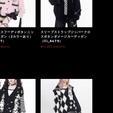
ースフーディボタンニッ
スリーブストラップジッパークロ
ィガン（2カラーあり）
スボタンダメージカーディガン
97）
（lli_6479）
¥11,251
2%OFF)
(2%OFF)