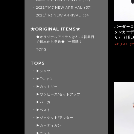
2023/11/17 NEW ARRIVAL（37）
2023/11/3 NEW ARRIVAL（34）
ボーダーコ
★ORIGINAL ITEMS★
タンカーデ
◆オリジナルアイテムは3～4営業日
り）（lli
で日本から発送◆（一部除く
¥8,801
(
TOPS
TOPS
▶シャツ
▶Tシャツ
▶カットソー
▶ワンピース/セットアップ
▶パーカー
▶ベスト
▶ジャケット/アウター
▶カーディガン
▶ニット