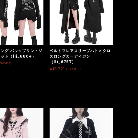
ング バックプリントジ
ベルトフレアスリーブハトメクロ
ット（lli_6804）
スロングカーディガン
（lli_6757）
2%OFF)
¥12,721
(2%OFF)