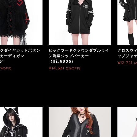
クダイヤカットボタン
ビッグフードクラウンダブルライ
クロスウィ
アカーディガン
ン刺繍ジップパーカー
ップジャケ
46）
（lli_6805）
¥12,721
(
¥14,681
2%OFF)
(2%OFF)