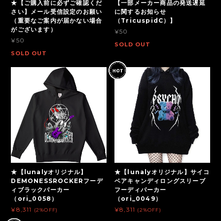
★【ご購入前に必ずご確認くだ
【一部メーカー商品の発送遅延
さい】メール受信設定のお願い
に関するお知らせ
（重要なご案内が届かない場合
（TricuspidC）】
がございます）
¥50
¥50
SOLD OUT
SOLD OUT
★【lunalyオリジナル】
★【lunalyオリジナル】サイコ
DEMONESSROCKERフーデ
ベアキャンディロングスリーブ
ィブラックパーカー
フーディパーカー
（ori_0058）
（ori_0049）
¥8,311
¥8,311
(2%OFF)
(2%OFF)