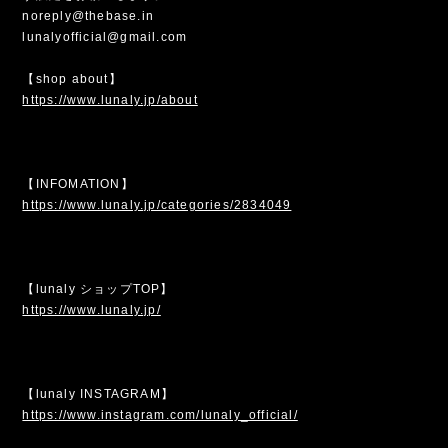
noreply@thebase.in
lunalyofficial@gmail.com
【shop about】
https://www.lunaly.jp/about
【INFOMATION】
https://www.lunaly.jp/categories/2834049
【lunaly ショップTOP】
https://www.lunaly.jp/
【lunaly INSTAGRAM】
https://www.instagram.com/lunaly_official/