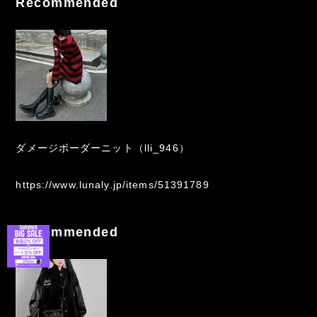
Recommended
ダメージボーダーニット（lli_946）
https://www.lunaly.jp/items/51391789
Recommended