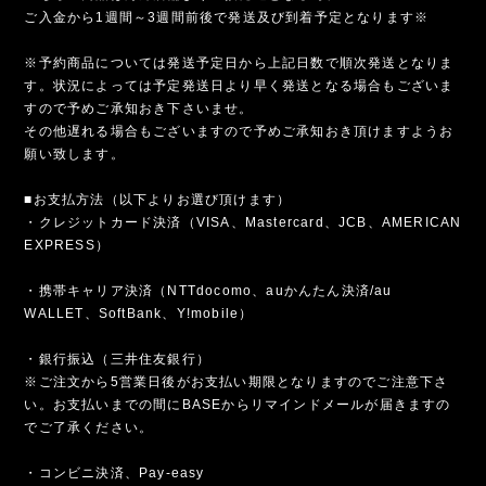
ご入金から1週間～3週間前後で発送及び到着予定となります※
※予約商品については発送予定日から上記日数で順次発送となりま
す。状況によっては予定発送日より早く発送となる場合もございま
すので予めご承知おき下さいませ。
その他遅れる場合もございますので予めご承知おき頂けますようお
願い致します。
■お支払方法（以下よりお選び頂けます）
・クレジットカード決済（VISA、Mastercard、JCB、AMERICAN
EXPRESS）
・携帯キャリア決済（NTTdocomo、auかんたん決済/au
WALLET、SoftBank、Y!mobile）
・銀行振込（三井住友銀行）
※ご注文から5営業日後がお支払い期限となりますのでご注意下さ
い。お支払いまでの間にBASEからリマインドメールが届きますの
でご了承ください。
・コンビニ決済、Pay-easy