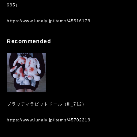
695）
https://www.lunaly.jp/items/45516179
Recommended
ブラッディラビットドール（lli_712）
https://www.lunaly.jp/items/45702219